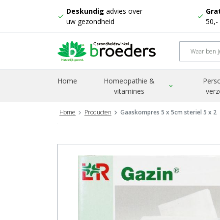
Deskundig
advies over
Grat
check
check
uw gezondheid
50,-
Home
Homeopathie &
Perso
expand_more
vitamines
verz
Home
Producten
Gaaskompres 5 x 5cm steriel 5 x 2