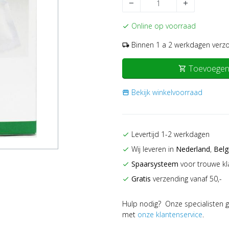
remove
add
Online op voorraad
check
Binnen 1 a 2 werkdagen verz
local_shipping
Toevoegen
shopping_cart
Bekijk winkelvoorraad
storefront
Levertijd 1-2 werkdagen
check
Wij leveren in
Nederland
,
Belg
check
Spaarsysteem
voor trouwe kl
check
Gratis
verzending vanaf 50,-
check
Hulp nodig? Onze specialisten g
met
onze klantenservice
.