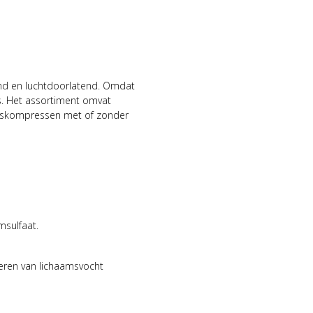
nd en luchtdoorlatend. Omdat
ls. Het assortiment omvat
aaskompressen met of zonder
msulfaat.
eren van lichaamsvocht