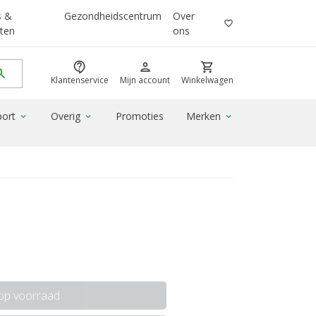
s &
Gezondheidscentrum
Over
favorite_border
ten
ons
contact_support
person
shopping_cart
rch
Klantenservice
Mijn account
Winkelwagen
port
Overig
Promoties
Merken
expand_more
expand_more
expand_more
 op voorraad