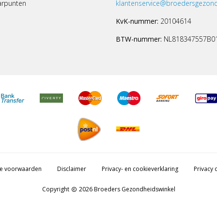
arpunten
klantenservice@broedersgezond
KvK-nummer:
20104614
BTW-nummer:
NL818347557B0
e voorwaarden
Disclaimer
Privacy- en cookieverklaring
Privacy c
Copyright
2026 Broeders Gezondheidswinkel
copyright