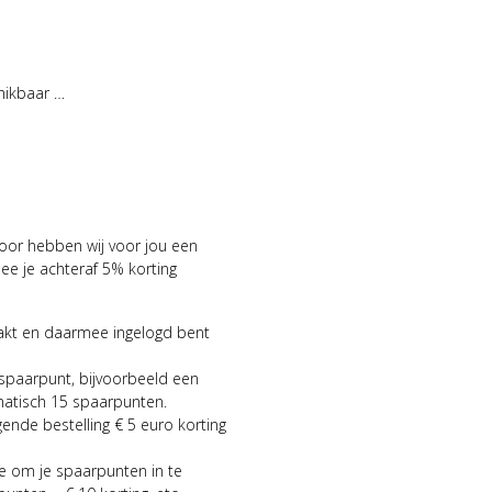
hikbaar …
voor hebben wij voor jou een
 je achteraf 5% korting
aakt en daarmee ingelogd bent
 spaarpunt, bijvoorbeeld een
matisch 15 spaarpunten.
gende bestelling € 5 euro korting
ie om je spaarpunten in te