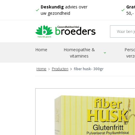
Deskundig
advies over
Grat
check
check
uw gezondheid
50,-
Home
Homeopathie &
Perso
expand_more
vitamines
verz
Home
Producten
fiber husk- 300gr