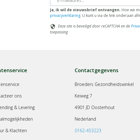
Ja, ik wil de nieuwsbrief ontvangen.
Hoe we met
privacyverklaring
. U kunt u via de link onderaan a
Deze site is beveiligd door reCAPTCHA en de
Priva
security
toepassing
ntenservice
Contactgegevens
tenservice
Broeders Gezondheidswinkel
acteer ons
Keiweg 7
ending & Levering
4901 JD Oosterhout
almogelijkheden
Nederland
ur & Klachten
0162-453223