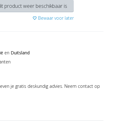
it product weer beschikbaar is
Bewaar voor later
favorite_border
ië
en
Duitsland
anten
even je gratis deskundig advies. Neem contact op