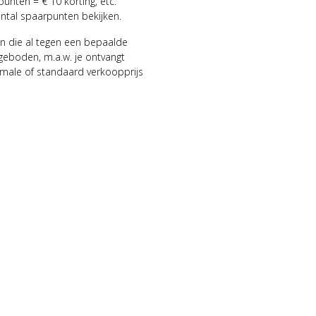
punten = € 10 korting, etc.
antal spaarpunten bekijken.
n die al tegen een bepaalde
geboden, m.a.w. je ontvangt
male of standaard verkoopprijs