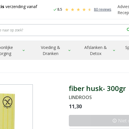
is
verzending vanaf
Advie
8.5
80 reviews
check
Recep
sea
onlijke
Voeding &
Afslanken &
S
expand_more
expand_more
expand_more
orging
Dranken
Detox
fiber husk- 300gr
LINDROOS
11,30
Niet
info