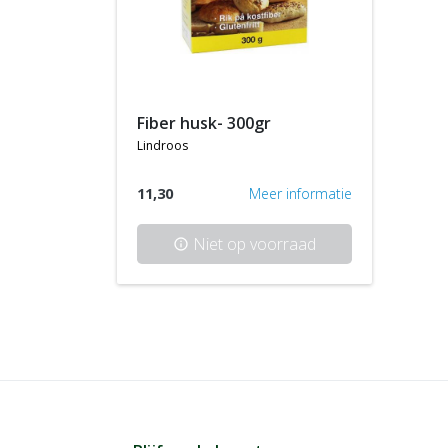
fiber husk- 300gr
lindroos
11,30
Meer informatie
Niet op voorraad
info