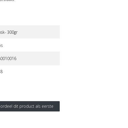
usk- 300gr
os
80010016
58
ordeel dit product als eerste