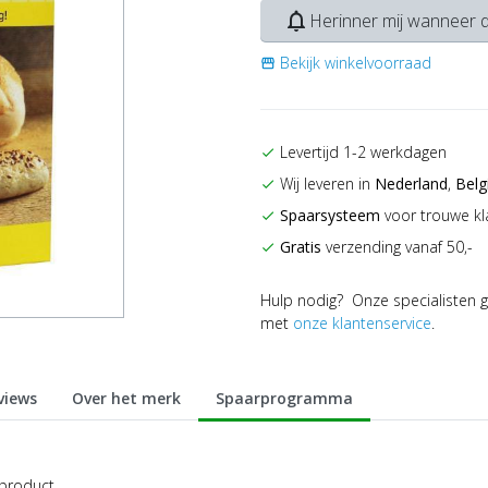
notifications_none
Herinner mij wanneer d
Bekijk winkelvoorraad
storefront
Levertijd 1-2 werkdagen
check
Wij leveren in
Nederland
,
Belg
check
Spaarsysteem
voor trouwe kl
check
Gratis
verzending vanaf 50,-
check
Hulp nodig? Onze specialisten g
met
onze klantenservice
.
views
Over het merk
Spaarprogramma
 product