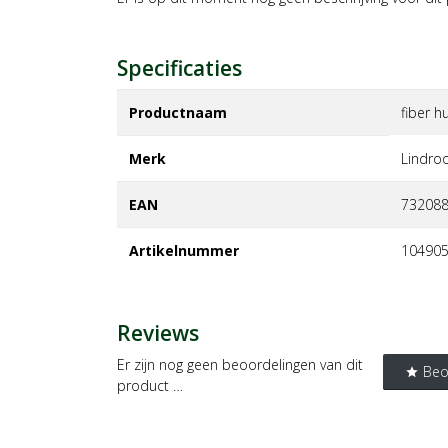
Specificaties
Productnaam
fiber h
Merk
lindro
EAN
73208
Artikelnummer
10490
Reviews
Er zijn nog geen beoordelingen van dit
Beo
star
product …