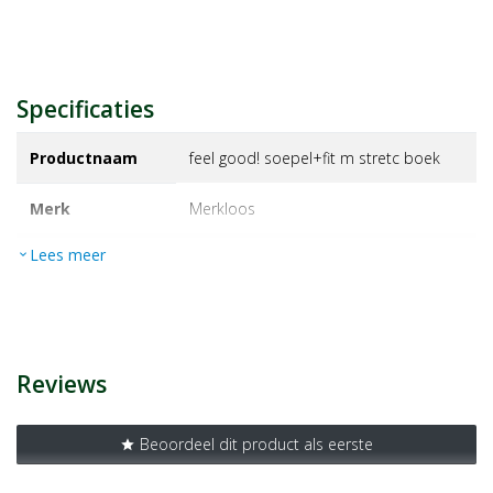
Specificaties
Productnaam
feel good! soepel+fit m stretc boek
Merk
merkloos
Lees meer
expand_more
EAN
9789044709421
Artikelnummer
1389083
Reviews
Beoordeel dit product als eerste
star