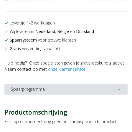
Levertijd 1-2 werkdagen
check
Wij leveren in
Nederland
,
België
en
Duitsland
check
Spaarsysteem
voor trouwe klanten
check
Gratis
verzending vanaf 50,-
check
Hulp nodig? Onze specialisten geven je gratis deskundig advies.
Neem contact op met
onze klantenservice
.
Spaarprogramma
expand_more
Productomschrijving
Er is op dit moment nog geen beschrijving voor dit product