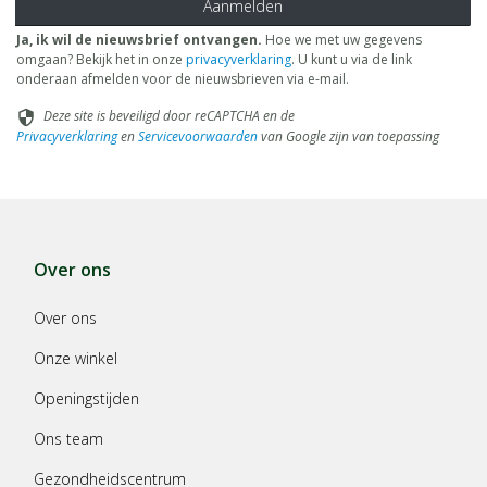
Aanmelden
Ja, ik wil de nieuwsbrief ontvangen.
Hoe we met uw gegevens
omgaan? Bekijk het in onze
privacyverklaring
. U kunt u via de link
onderaan afmelden voor de nieuwsbrieven via e-mail.
Deze site is beveiligd door reCAPTCHA en de
security
Privacyverklaring
en
Servicevoorwaarden
van Google zijn van toepassing
Over ons
Over ons
Onze winkel
Openingstijden
Ons team
Gezondheidscentrum