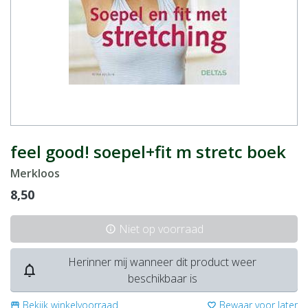
feel good! soepel+fit m stretc boek
Merkloos
8,50
Niet op voorraad
info
Herinner mij wanneer dit product weer
notifications_none
beschikbaar is
Bekijk winkelvoorraad
Bewaar voor later
storefront
favorite_border