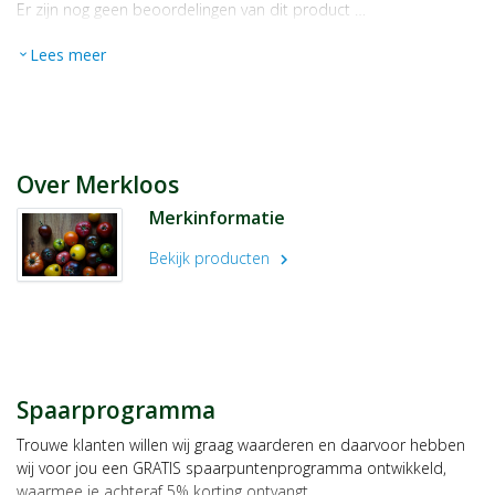
Er zijn nog geen beoordelingen van dit product …
Lees meer
expand_more
Over Merkloos
Merkinformatie
Bekijk producten
chevron_right
Spaarprogramma
Trouwe klanten willen wij graag waarderen en daarvoor hebben
wij voor jou een GRATIS spaarpuntenprogramma ontwikkeld,
waarmee je achteraf 5% korting ontvangt.