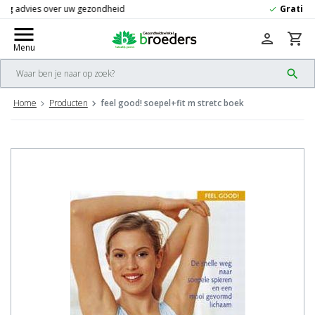
Gratis
verzending vanaf 50,-
check
menu
person
shopping_cart
Menu
search
Home
Producten
feel good! soepel+fit m stretc boek