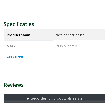
Specificaties
Productnaam
face definer brush
Merk
idun minerals
Lees meer
expand_more
EAN
7340074780129
Artikelnummer
1196876
Reviews
Beoordeel dit product als eerste
star