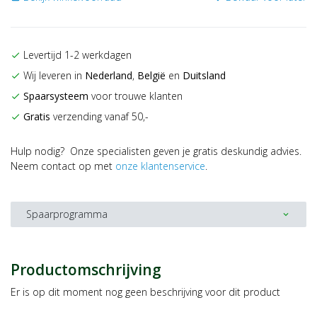
Levertijd 1-2 werkdagen
check
Wij leveren in
Nederland
,
België
en
Duitsland
check
Spaarsysteem
voor trouwe klanten
check
Gratis
verzending vanaf 50,-
check
Hulp nodig? Onze specialisten geven je gratis deskundig advies.
Neem contact op met
onze klantenservice
.
Spaarprogramma
expand_more
Productomschrijving
Er is op dit moment nog geen beschrijving voor dit product