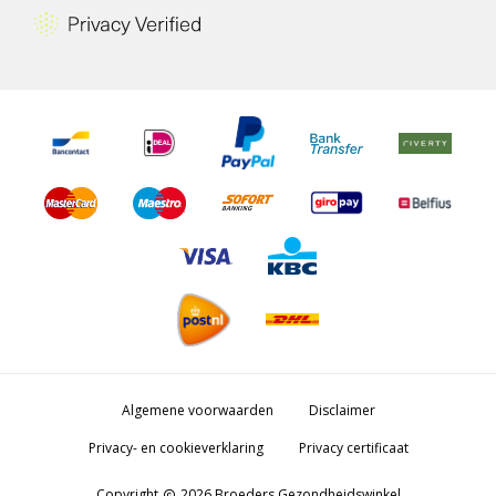
Algemene voorwaarden
Disclaimer
Privacy- en cookieverklaring
Privacy certificaat
Copyright
2026 Broeders Gezondheidswinkel
copyright