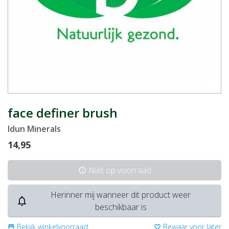
face definer brush
Idun Minerals
14,95
Niet op voorraad
info
Herinner mij wanneer dit product weer
notifications_none
beschikbaar is
Bekijk winkelvoorraad
Bewaar voor later
storefront
favorite_border