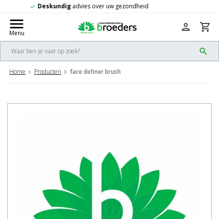
Gratis
verzending vanaf 50,-
check
menu
person
shopping_cart
Menu
search
Home
Producten
face definer brush