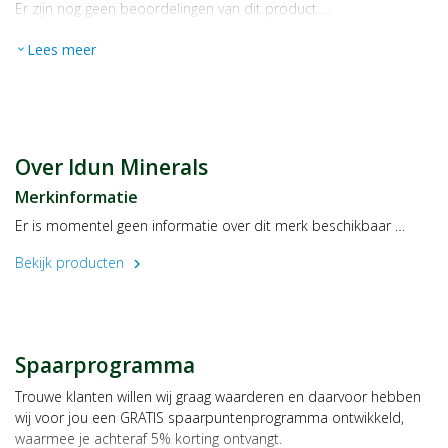
Er zijn nog geen beoordelingen van dit product …
Lees meer
expand_more
Over Idun Minerals
Merkinformatie
Er is momentel geen informatie over dit merk beschikbaar …
Bekijk producten
chevron_right
Spaarprogramma
Trouwe klanten willen wij graag waarderen en daarvoor hebben
wij voor jou een GRATIS spaarpuntenprogramma ontwikkeld,
waarmee je achteraf 5% korting ontvangt.