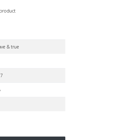
 product
ve & true
77
6