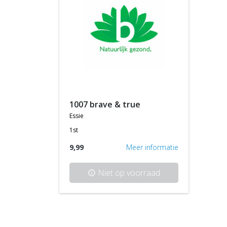
1007 brave & true
essie
1st
9,99
Meer informatie
Niet op voorraad
info