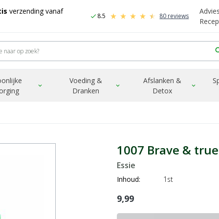
is
verzending vanaf
Advie
8.5
80 reviews
check
Recep
sea
onlijke
Voeding &
Afslanken &
S
expand_more
expand_more
expand_more
orging
Dranken
Detox
1007 Brave & true
Essie
Inhoud:
1st
9,99