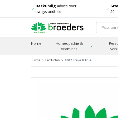
Deskundig
advies over
Grat
check
check
uw gezondheid
50,-
Home
Homeopathie &
Perso
expand_more
vitamines
verz
Home
Producten
1007 Brave & true