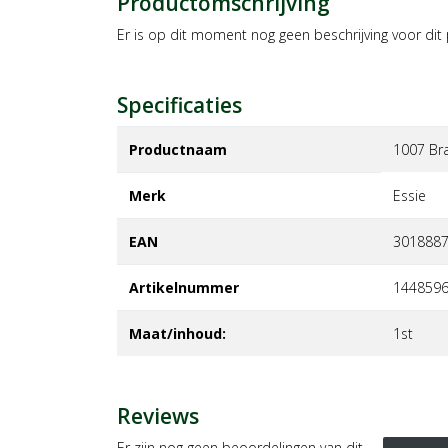
Productomschrijving
Er is op dit moment nog geen beschrijving voor dit
Specificaties
Productnaam
1007 Bra
Merk
essie
EAN
301888
Artikelnummer
144859
Maat/inhoud:
1st
Reviews
Er zijn nog geen beoordelingen van dit