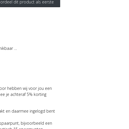
ordeel dit product als eerste
hikbaar …
voor hebben wij voor jou een
 je achteraf 5% korting
aakt en daarmee ingelogd bent
 spaarpunt, bijvoorbeeld een