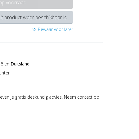
 op voorraad
it product weer beschikbaar is
Bewaar voor later
favorite_border
ië
en
Duitsland
anten
even je gratis deskundig advies. Neem contact op