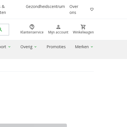
s &
Gezondheidscentrum
Over
favorite_border
ten
ons
contact_support
person
shopping_cart
rch
Klantenservice
Mijn account
Winkelwagen
port
Overig
Promoties
Merken
expand_more
expand_more
expand_more