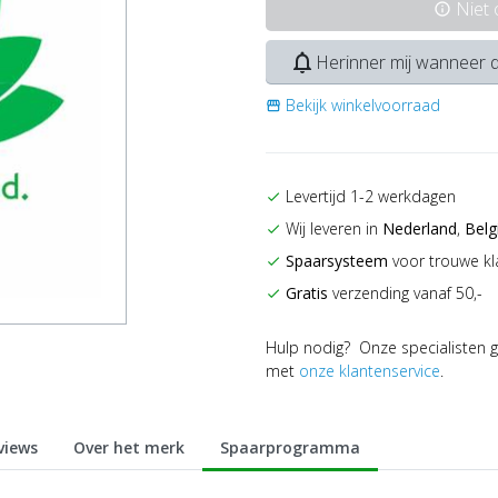
Niet
info
notifications_none
Herinner mij wanneer d
Bekijk winkelvoorraad
storefront
Levertijd 1-2 werkdagen
check
Wij leveren in
Nederland
,
Belg
check
Spaarsysteem
voor trouwe kl
check
Gratis
verzending vanaf 50,-
check
Hulp nodig? Onze specialisten g
met
onze klantenservice
.
views
Over het merk
Spaarprogramma