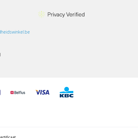
heidswinkel.be
1
ertificaat