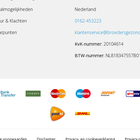
almogelijkheden
Nederland
ur & Klachten
0162-453223
arpunten
klantenservice@broedersgezond
KvK-nummer:
20104614
BTW-nummer:
NL818347557B0
e voorwaarden
Disclaimer
Privacy- en cookieverklaring
Privacy c