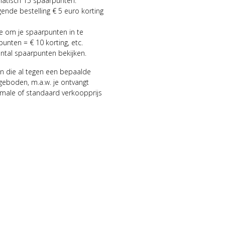
matisch 15 spaarpunten.
gende bestelling € 5 euro korting
ie om je spaarpunten in te
punten = € 10 korting, etc.
antal spaarpunten bekijken.
n die al tegen een bepaalde
geboden, m.a.w. je ontvangt
male of standaard verkoopprijs