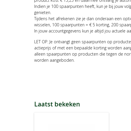
product kost € 15,25 en daarmee ontvang je auto
Indien je 100 spaarpunten heeft, kun je bij jouw vol
genieten.
Tijdens het afrekenen zie je dan onderaan een opt
wisselen, 100 spaarpunten = € 5 korting, 200 spaar
In jouw accountgegevens kun je altijd jou actuele a
LET OP: Je ontvangt geen spaarpunten op producte
actieprijs of met een bepaalde korting worden aan
alleen spaarpunten op producten die tegen de nor
worden aangeboden.
Laatst bekeken