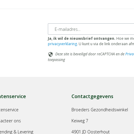
E-mailadres
Ja, ik wil de nieuwsbrief ontvangen.
Hoe we met
privacyverklaring
. U kunt u via de link onderaan a
Deze site is beveiligd door reCAPTCHA en de
Priva
security
toepassing
ntenservice
Contactgegevens
tenservice
Broeders Gezondheidswinkel
acteer ons
Keiweg 7
ending & Levering
4901 JD Oosterhout