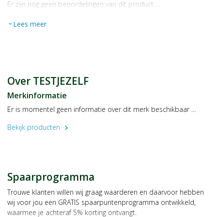
Er zijn nog geen beoordelingen van dit product …
Lees meer
expand_more
Over TESTJEZELF
Merkinformatie
Er is momentel geen informatie over dit merk beschikbaar …
Bekijk producten
chevron_right
Spaarprogramma
Trouwe klanten willen wij graag waarderen en daarvoor hebben
wij voor jou een GRATIS spaarpuntenprogramma ontwikkeld,
waarmee je achteraf 5% korting ontvangt.