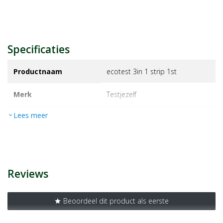
Specificaties
Productnaam
ecotest 3in 1 strip 1st
Merk
testjezelf
Lees meer
expand_more
EAN
6952804813635
Artikelnummer
1454645
Reviews
Beoordeel dit product als eerste
star