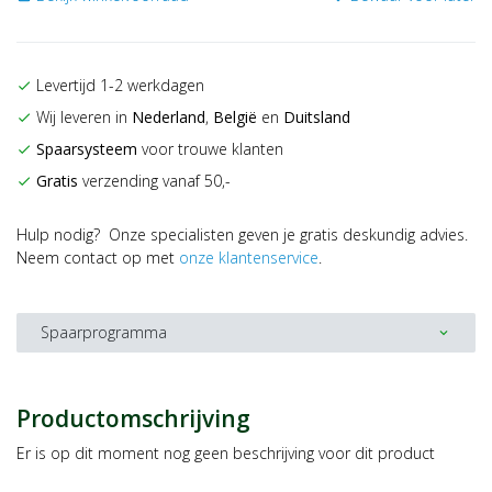
Levertijd 1-2 werkdagen
check
Wij leveren in
Nederland
,
België
en
Duitsland
check
Spaarsysteem
voor trouwe klanten
check
Gratis
verzending vanaf 50,-
check
Hulp nodig? Onze specialisten geven je gratis deskundig advies.
Neem contact op met
onze klantenservice
.
Spaarprogramma
expand_more
Productomschrijving
Er is op dit moment nog geen beschrijving voor dit product