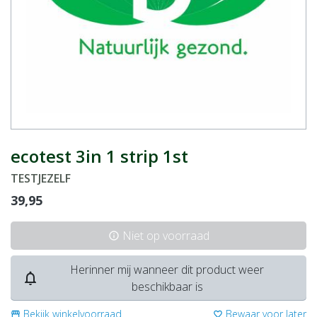
ecotest 3in 1 strip 1st
TESTJEZELF
39,95
Niet op voorraad
info
Herinner mij wanneer dit product weer
notifications_none
beschikbaar is
Bekijk winkelvoorraad
Bewaar voor later
storefront
favorite_border