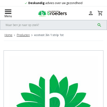
id
Gratis
verzending vanaf 50,-
check
menu
person
shopping_cart
Menu
search
Home
Producten
ecotest 3in 1 strip 1st