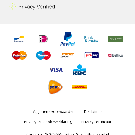
Algemene voorwaarden
Disclaimer
Privacy- en cookieverklaring
Privacy certificaat
Copyright
2026 Broeders Gezondheidswinkel
copyright