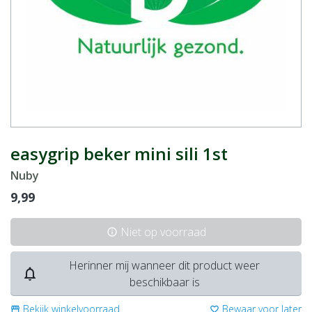
easygrip beker mini sili 1st
Nuby
9,99
Niet op voorraad
info
Herinner mij wanneer dit product weer
notifications_none
beschikbaar is
Bekijk winkelvoorraad
Bewaar voor later
storefront
favorite_border