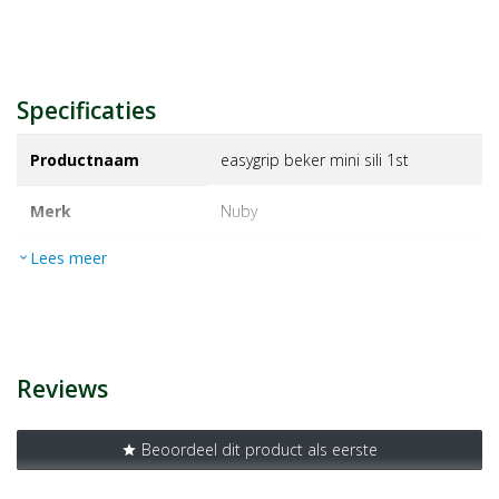
Specificaties
Productnaam
easygrip beker mini sili 1st
Merk
nuby
Lees meer
expand_more
EAN
5414959067321
Artikelnummer
1440968
Reviews
Beoordeel dit product als eerste
star