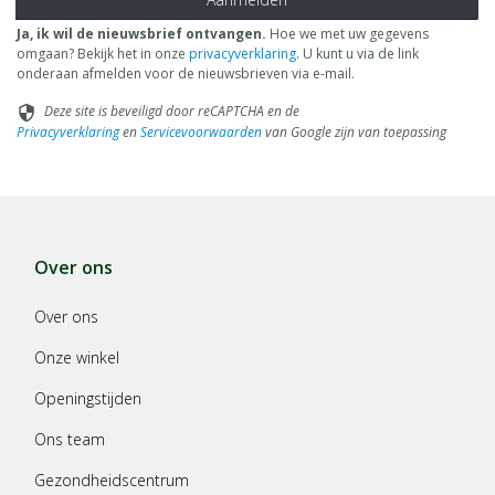
Ja, ik wil de nieuwsbrief ontvangen.
Hoe we met uw gegevens
omgaan? Bekijk het in onze
privacyverklaring
. U kunt u via de link
onderaan afmelden voor de nieuwsbrieven via e-mail.
Deze site is beveiligd door reCAPTCHA en de
security
Privacyverklaring
en
Servicevoorwaarden
van Google zijn van toepassing
Over ons
Over ons
Onze winkel
Openingstijden
Ons team
Gezondheidscentrum