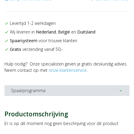
Levertijd 1-2 werkdagen
check
Wij leveren in
Nederland
,
België
en
Duitsland
check
Spaarsysteem
voor trouwe klanten
check
Gratis
verzending vanaf 50,-
check
Hulp nodig? Onze specialisten geven je gratis deskundig advies.
Neem contact op met
onze klantenservice
.
Spaarprogramma
expand_more
Productomschrijving
Er is op dit moment nog geen beschrijving voor dit product