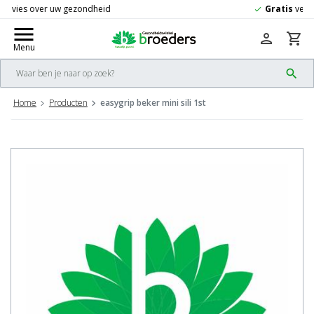
Gratis
verzending vanaf 50,-
check
menu
person
shopping_cart
Menu
search
Home
Producten
easygrip beker mini sili 1st