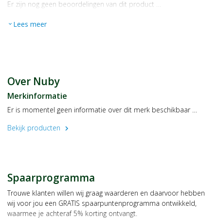
Er zijn nog geen beoordelingen van dit product …
Lees meer
expand_more
Over Nuby
Merkinformatie
Er is momentel geen informatie over dit merk beschikbaar …
Bekijk producten
chevron_right
Spaarprogramma
Trouwe klanten willen wij graag waarderen en daarvoor hebben
wij voor jou een GRATIS spaarpuntenprogramma ontwikkeld,
waarmee je achteraf 5% korting ontvangt.