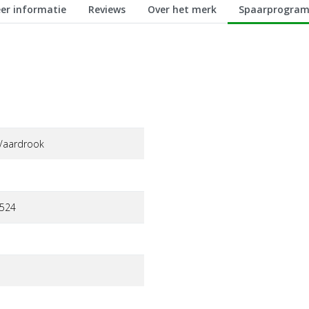
er informatie
Reviews
Over het merk
Spaarprogra
l/aardrook
524