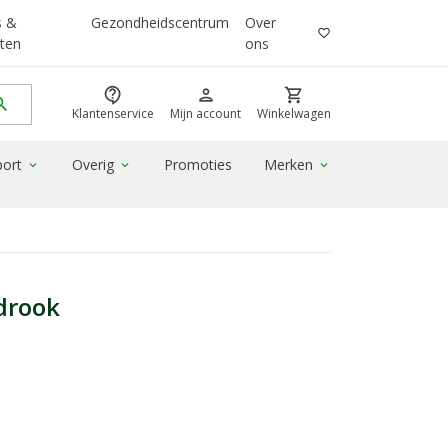
s &
Gezondheidscentrum
Over
favorite_border
ten
ons
contact_support
person
shopping_cart
rch
Klantenservice
Mijn account
Winkelwagen
port
Overig
Promoties
Merken
expand_more
expand_more
expand_more
drook