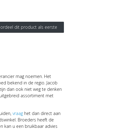
ordeel dit product als eerste
everancier mag noemen. Het
oed bekend in de regio. Jacob
 zijn dan ook niet weg te denken
uitgebreid assortiment met
uiden,
vraag
het dan direct aan
winkel. Broeders heeft de
en kan u een bruikbaar advies