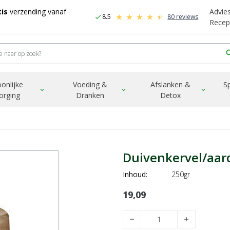
is
verzending vanaf
Advie
8.5
80 reviews
check
Recep
sea
onlijke
Voeding &
Afslanken &
S
expand_more
expand_more
expand_more
orging
Dranken
Detox
Duivenkervel/aar
Inhoud:
250gr
19,09
remove
add