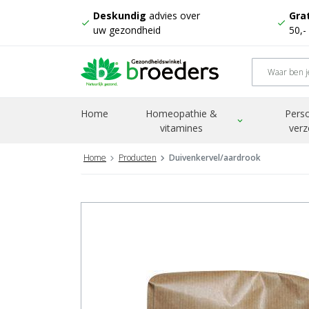
Deskundig
advies over
Grat
check
check
uw gezondheid
50,-
Home
Homeopathie &
Perso
expand_more
vitamines
verz
Home
Producten
Duivenkervel/aardrook