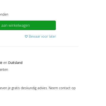
onden
 aan winkelwagen
Bewaar voor later
favorite_border
ië
en
Duitsland
anten
even je gratis deskundig advies. Neem contact op