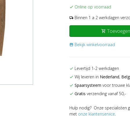
Online op voorraad
check
Binnen 1 a 2 werkdagen verz
local_shipping
Toevoegen
shopping_cart
Bekijk winkelvoorraad
storefront
Levertijd 1-2 werkdagen
check
Wij leveren in
Nederland
,
Belg
check
Spaarsysteem
voor trouwe kl
check
Gratis
verzending vanaf 50,-
check
Hulp nodig? Onze specialisten g
met
onze klantenservice
.