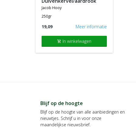
duivenkervel/aardrook
jacob hooy
250gr
19,09
Meer informatie
In winkelwagen
shopping_cart
Blijf op de hoogte
Blijf op de hoogte van alle aanbiedingen en
nieuwtjes. Schrijf u in voor onze
maandelijkse nieuwsbrief.