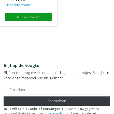
Meer informatie
In winkelwagen
shopping_cart
Blijf op de hoogte
Blijf op de hoogte van alle aanbiedingen en nieuwtjes. Schrijf u in
voor onze maandelijkse nieuwsbrief.
E-mailadres
Aanmelden
Ja, ik wil de nieuwsbrief ontvangen.
Hoe we met uw gegevens
omgaan? Bekijk het in onze
privacyverklaring
. U kunt u via de link