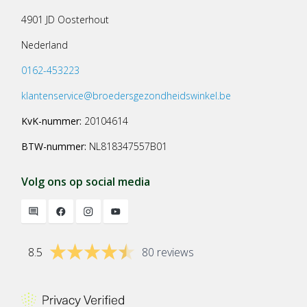
4901 JD Oosterhout
Nederland
0162-453223
klantenservice@broedersgezondheidswinkel.be
KvK-nummer:
20104614
BTW-nummer:
NL818347557B01
Volg ons op social media
8.5
80 reviews