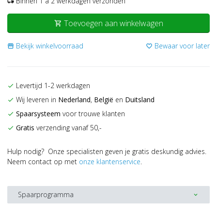
Binnen 1 a 2 werkdagen verzonden
local_shipping
Toevoegen aan winkelwagen
shopping_cart
Bekijk winkelvoorraad
Bewaar voor later
storefront
favorite_border
Levertijd 1-2 werkdagen
check
Wij leveren in
Nederland
,
België
en
Duitsland
check
Spaarsysteem
voor trouwe klanten
check
Gratis
verzending vanaf 50,-
check
Hulp nodig? Onze specialisten geven je gratis deskundig advies.
Neem contact op met
onze klantenservice
.
Spaarprogramma
expand_more