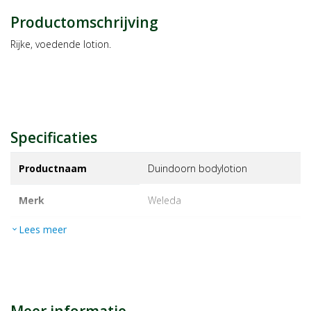
Productomschrijving
Rijke, voedende lotion.
Specificaties
Productnaam
Duindoorn bodylotion
Merk
weleda
Lees meer
expand_more
EAN
3596200056178
Artikelnummer
1461911
Maat/inhoud:
250ml