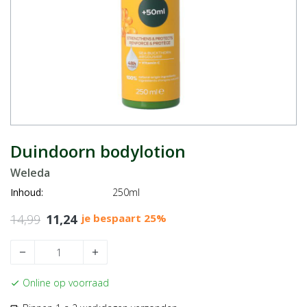
Duindoorn bodylotion
Weleda
Inhoud:
250ml
14,99
11,24
je bespaart 25%
remove
add
Online op voorraad
check