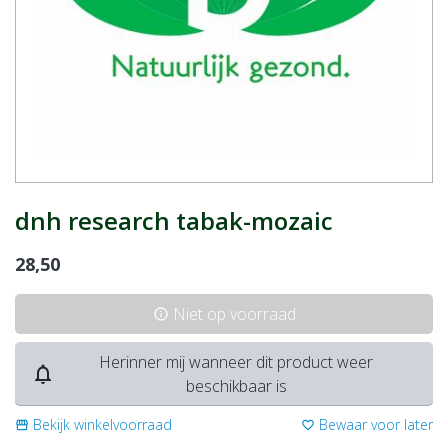
dnh research tabak-mozaic
28,50
Niet op voorraad
info
Herinner mij wanneer dit product weer
notifications_none
beschikbaar is
Bekijk winkelvoorraad
Bewaar voor later
storefront
favorite_border