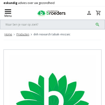
Gratis
verzending vanaf 50,-
check
menu
person
shopping_cart
Menu
search
Home
Producten
dnh research tabak-mozaic