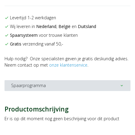
Levertijd 1-2 werkdagen
check
Wij leveren in
Nederland
,
België
en
Duitsland
check
Spaarsysteem
voor trouwe klanten
check
Gratis
verzending vanaf 50,-
check
Hulp nodig? Onze specialisten geven je gratis deskundig advies.
Neem contact op met
onze klantenservice
.
Spaarprogramma
expand_more
Productomschrijving
Er is op dit moment nog geen beschrijving voor dit product