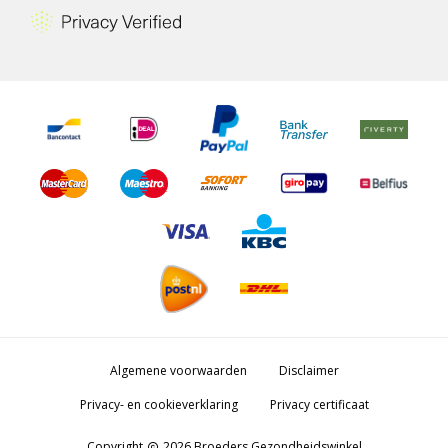
Algemene voorwaarden
Disclaimer
Privacy- en cookieverklaring
Privacy certificaat
Copyright
2026 Broeders Gezondheidswinkel
copyright