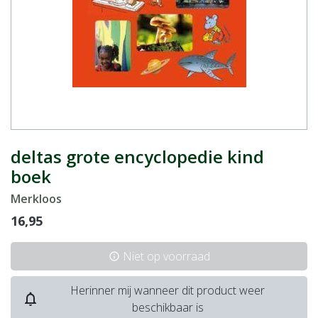
deltas grote encyclopedie kind
boek
Merkloos
16,95
Niet op voorraad
info
Herinner mij wanneer dit product weer
notifications_none
beschikbaar is