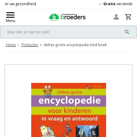
Gratis
verzending vanaf 50,-
check
menu
person
shopping_cart
Menu
search
Home
Producten
deltas grote encyclopedie kind boek