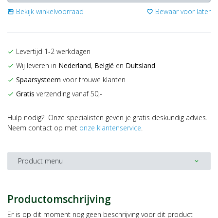
Bekijk winkelvoorraad
Bewaar voor later
storefront
favorite_border
Levertijd 1-2 werkdagen
check
Wij leveren in
Nederland
,
België
en
Duitsland
check
Spaarsysteem
voor trouwe klanten
check
Gratis
verzending vanaf 50,-
check
Hulp nodig? Onze specialisten geven je gratis deskundig advies.
Neem contact op met
onze klantenservice
.
Product menu
expand_more
Productomschrijving
Er is op dit moment nog geen beschrijving voor dit product