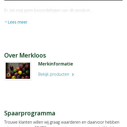
Er zijn nog geen beoordelingen van dit product …
Lees meer
expand_more
Over Merkloos
Merkinformatie
Bekijk producten
chevron_right
Spaarprogramma
Trouwe klanten willen wij graag waarderen en daarvoor hebben