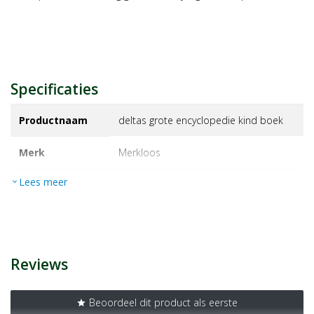
Specificaties
Productnaam
deltas grote encyclopedie kind boek
Merk
merkloos
Lees meer
expand_more
EAN
9789044709346
Artikelnummer
1383510
Reviews
Beoordeel dit product als eerste
star