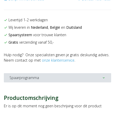
Levertijd 1-2 werkdagen
check
Wij leveren in
Nederland
,
België
en
Duitsland
check
Spaarsysteem
voor trouwe klanten
check
Gratis
verzending vanaf 50,-
check
Hulp nodig? Onze specialisten geven je gratis deskundig advies.
Neem contact op met
onze klantenservice
.
Spaarprogramma
expand_more
Productomschrijving
Er is op dit moment nog geen beschrijving voor dit product