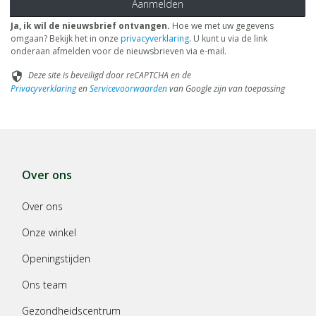
Aanmelden
Ja, ik wil de nieuwsbrief ontvangen.
Hoe we met uw gegevens
omgaan? Bekijk het in onze
privacyverklaring
. U kunt u via de link
onderaan afmelden voor de nieuwsbrieven via e-mail.
Deze site is beveiligd door reCAPTCHA en de
security
Privacyverklaring
en
Servicevoorwaarden
van Google zijn van toepassing
Over ons
Over ons
Onze winkel
Openingstijden
Ons team
Gezondheidscentrum