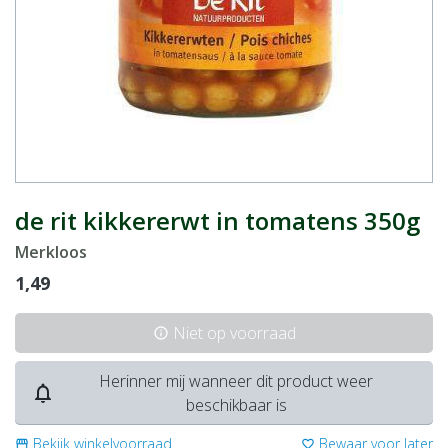
de rit kikkererwt in tomatens 350g
Merkloos
1,49
Niet op voorraad
info
Herinner mij wanneer dit product weer
notifications_none
beschikbaar is
Bekijk winkelvoorraad
Bewaar voor later
storefront
favorite_border