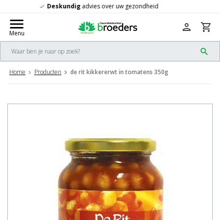
Gratis
verzending vanaf 50,-
check
menu
person
shopping_cart
Menu
search
Home
Producten
de rit kikkererwt in tomatens 350g