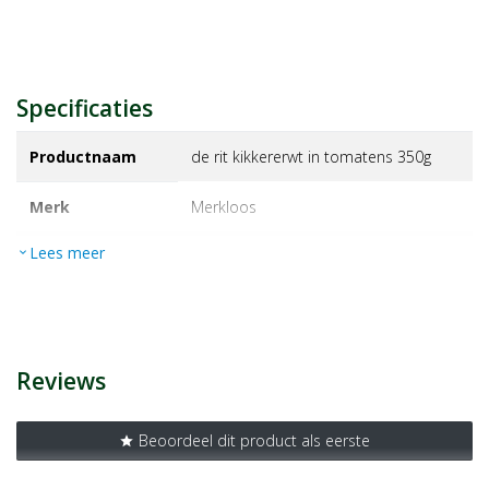
Specificaties
Productnaam
de rit kikkererwt in tomatens 350g
Merk
merkloos
Lees meer
expand_more
EAN
8711823077316
Artikelnummer
1406072
Reviews
Beoordeel dit product als eerste
star