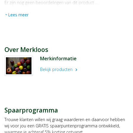
Er zijn nog geen beoordelingen van dit product …
Lees meer
expand_more
Over Merkloos
Merkinformatie
Bekijk producten
chevron_right
Spaarprogramma
Trouwe klanten willen wij graag waarderen en daarvoor hebben
wij voor jou een GRATIS spaarpuntenprogramma ontwikkeld,
waarmee je achteraf 5% korting ontvangt.