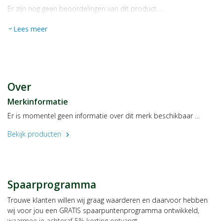
Er zijn nog geen beoordelingen van dit product …
Lees meer
expand_more
Over
Merkinformatie
Er is momentel geen informatie over dit merk beschikbaar …
Bekijk producten
chevron_right
Spaarprogramma
Trouwe klanten willen wij graag waarderen en daarvoor hebben
wij voor jou een GRATIS spaarpuntenprogramma ontwikkeld,
waarmee je achteraf 5% korting ontvangt.