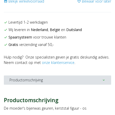
Bekijk winkelvoorraad
Bewaar voor later
storefront
favorite_border
Levertijd 1-2 werkdagen
check
Wij leveren in
Nederland
,
België
en
Duitsland
check
Spaarsysteem
voor trouwe klanten
check
Gratis
verzending vanaf 50,-
check
Hulp nodig? Onze specialisten geven je gratis deskundig advies.
Neem contact op met
onze klantenservice
.
Productomschrijving
expand_more
Productomschrijving
De moeder's bijenwas geuren, kerststal figuur - os