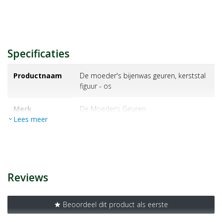
Specificaties
Productnaam
De moeder's bijenwas geuren, kerststal
figuur - os
Merk
de moeder’s geuren
Lees meer
expand_more
EAN
8714985164887
Artikelnummer
1168160
Reviews
Beoordeel dit product als eerste
star