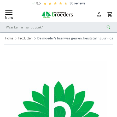
8.5
80 reviews
check
menu
person
shopping_cart
Menu
search
Home
Producten
De moeder's bijenwas geuren, kerststal figuur - os