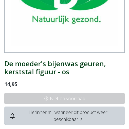
De moeder's bijenwas geuren,
kerststal figuur - os
14,95
Niet op voorraad
info
Herinner mij wanneer dit product weer
notifications_none
beschikbaar is