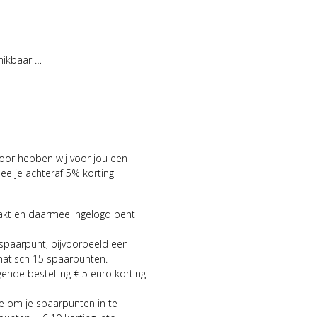
hikbaar …
voor hebben wij voor jou een
 je achteraf 5% korting
aakt en daarmee ingelogd bent
 spaarpunt, bijvoorbeeld een
matisch 15 spaarpunten.
gende bestelling € 5 euro korting
ie om je spaarpunten in te