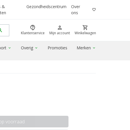
s &
Gezondheidscentrum
Over
favorite_border
ten
ons
contact_support
person
shopping_cart
rch
Klantenservice
Mijn account
Winkelwagen
port
Overig
Promoties
Merken
expand_more
expand_more
expand_more
 op voorraad