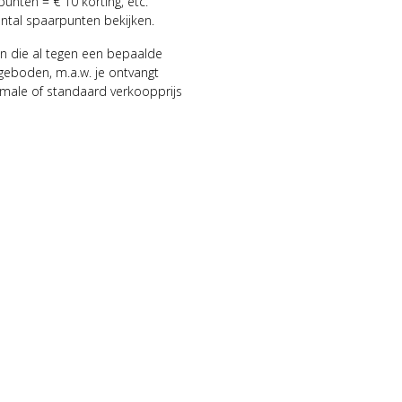
punten = € 10 korting, etc.
antal spaarpunten bekijken.
n die al tegen een bepaalde
geboden, m.a.w. je ontvangt
male of standaard verkoopprijs