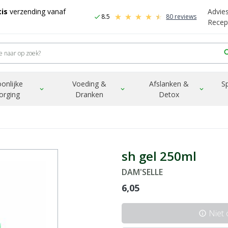
is
verzending vanaf
Advie
8.5
80 reviews
check
Recep
sea
onlijke
Voeding &
Afslanken &
S
expand_more
expand_more
expand_more
orging
Dranken
Detox
sh gel 250ml
DAM'SELLE
6,05
Niet
info