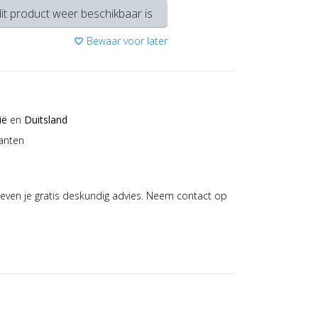
it product weer beschikbaar is
Bewaar voor later
favorite_border
ië
en
Duitsland
anten
even je gratis deskundig advies. Neem contact op