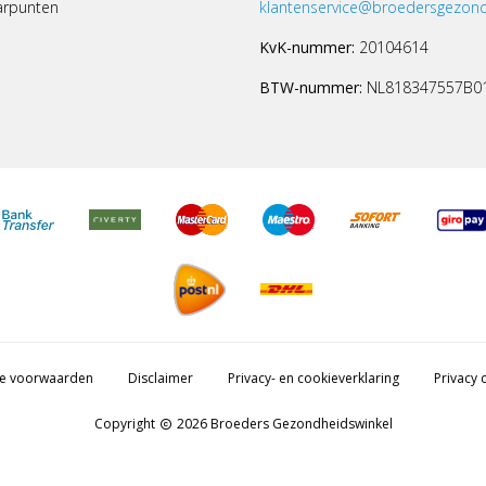
arpunten
klantenservice@broedersgezond
KvK-nummer:
20104614
BTW-nummer:
NL818347557B0
e voorwaarden
Disclaimer
Privacy- en cookieverklaring
Privacy c
Copyright
2026 Broeders Gezondheidswinkel
copyright