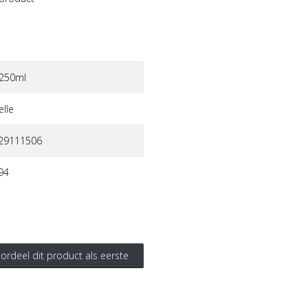
 250ml
lle
29111506
94
ordeel dit product als eerste