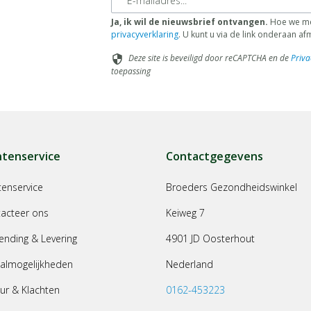
Ja, ik wil de nieuwsbrief ontvangen.
Hoe we met
privacyverklaring
. U kunt u via de link onderaan a
Deze site is beveiligd door reCAPTCHA en de
Priva
security
toepassing
ntenservice
Contactgegevens
tenservice
Broeders Gezondheidswinkel
acteer ons
Keiweg 7
ending & Levering
4901 JD Oosterhout
almogelijkheden
Nederland
ur & Klachten
0162-453223