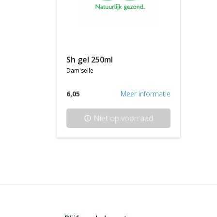
sh gel 250ml
dam'selle
6,05
Meer informatie
Niet op voorraad
info