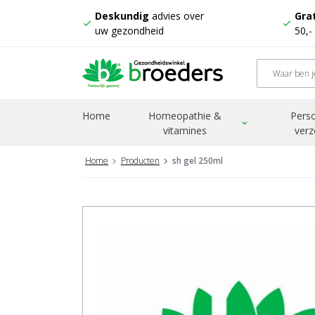
Deskundig
advies over
Grat
check
check
uw gezondheid
50,-
Home
Homeopathie &
Perso
expand_more
vitamines
verz
Home
Producten
sh gel 250ml