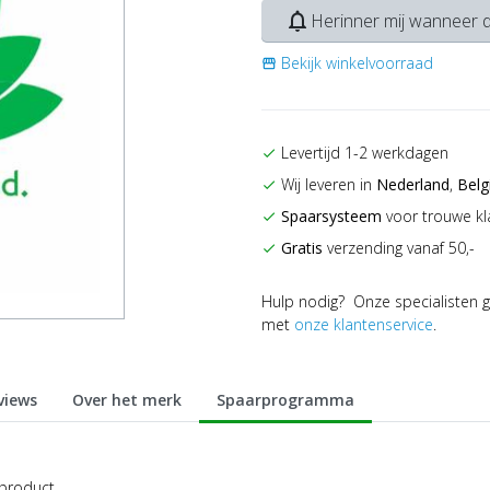
notifications_none
Herinner mij wanneer d
Bekijk winkelvoorraad
storefront
Levertijd 1-2 werkdagen
check
Wij leveren in
Nederland
,
Belg
check
Spaarsysteem
voor trouwe kl
check
Gratis
verzending vanaf 50,-
check
Hulp nodig? Onze specialisten g
met
onze klantenservice
.
views
Over het merk
Spaarprogramma
 product