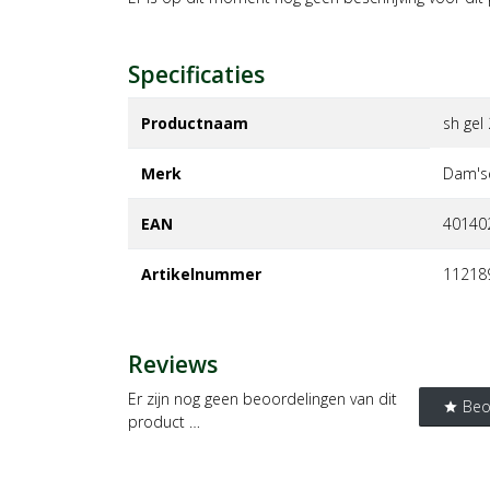
Specificaties
Productnaam
sh gel
Merk
dam'se
EAN
40140
Artikelnummer
11218
Reviews
Er zijn nog geen beoordelingen van dit
Beo
star
product …