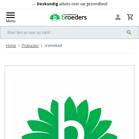
eskundig
advies over uw gezondheid
G
check
menu
person
shopping_cart
Menu
search
Home
Producten
cremebad