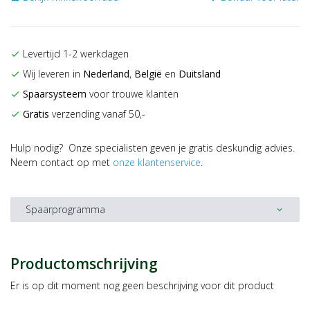
Levertijd 1-2 werkdagen
check
Wij leveren in
Nederland
,
België
en
Duitsland
check
Spaarsysteem
voor trouwe klanten
check
Gratis
verzending vanaf 50,-
check
Hulp nodig? Onze specialisten geven je gratis deskundig advies.
Neem contact op met
onze klantenservice
.
Spaarprogramma
expand_more
Productomschrijving
Er is op dit moment nog geen beschrijving voor dit product