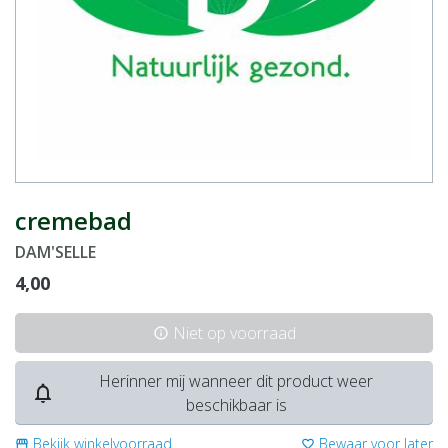
cremebad
DAM'SELLE
4,00
Niet op voorraad
info
Herinner mij wanneer dit product weer
notifications_none
beschikbaar is
Bekijk winkelvoorraad
Bewaar voor later
storefront
favorite_border