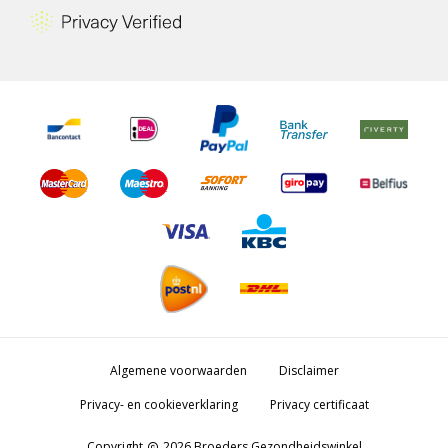
Algemene voorwaarden
Disclaimer
Privacy- en cookieverklaring
Privacy certificaat
Copyright
2026 Broeders Gezondheidswinkel
copyright