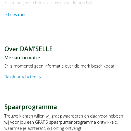
Er zijn nog geen beoordelingen van dit product …
Lees meer
expand_more
Over DAM'SELLE
Merkinformatie
Er is momentel geen informatie over dit merk beschikbaar …
Bekijk producten
chevron_right
Spaarprogramma
Trouwe klanten willen wij graag waarderen en daarvoor hebben
wij voor jou een GRATIS spaarpuntenprogramma ontwikkeld,
waarmee je achteraf 5% korting ontvangt.