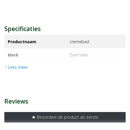
Specificaties
Productnaam
cremebad
Merk
dam'selle
Lees meer
expand_more
EAN
4015953307294
Artikelnummer
1121832
Reviews
Beoordeel dit product als eerste
star