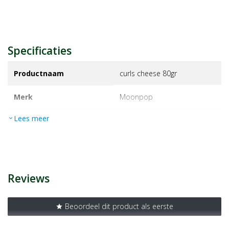
Specificaties
Productnaam
curls cheese 80gr
Merk
moonpop
Lees meer
expand_more
EAN
5425032064014
Artikelnummer
1345728
Reviews
Beoordeel dit product als eerste
star