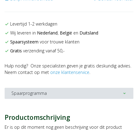
Levertijd 1-2 werkdagen
check
Wij leveren in
Nederland
,
België
en
Duitsland
check
Spaarsysteem
voor trouwe klanten
check
Gratis
verzending vanaf 50,-
check
Hulp nodig? Onze specialisten geven je gratis deskundig advies.
Neem contact op met
onze klantenservice
.
Spaarprogramma
expand_more
Productomschrijving
Er is op dit moment nog geen beschrijving voor dit product