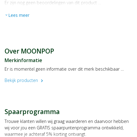
Er zijn nog geen beoordelingen van dit product …
Lees meer
expand_more
Over MOONPOP
Merkinformatie
Er is momentel geen informatie over dit merk beschikbaar …
Bekijk producten
chevron_right
Spaarprogramma
Trouwe klanten willen wij graag waarderen en daarvoor hebben
wij voor jou een GRATIS spaarpuntenprogramma ontwikkeld,
waarmee je achteraf 5% korting ontvangt.