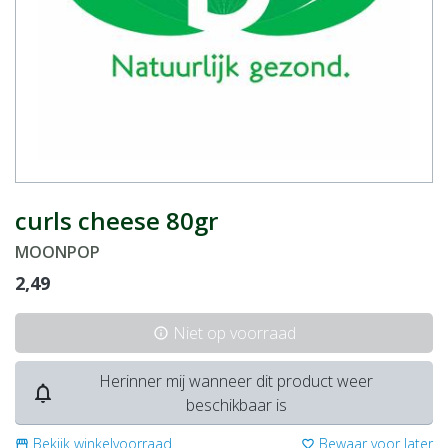
curls cheese 80gr
MOONPOP
2,49
Niet op voorraad
info
Herinner mij wanneer dit product weer
notifications_none
beschikbaar is
Bekijk winkelvoorraad
Bewaar voor later
storefront
favorite_border