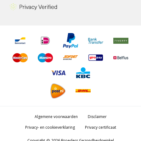
Algemene voorwaarden
Disclaimer
Privacy- en cookieverklaring
Privacy certificaat
Copyright
2026 Broeders Gezondheidswinkel
copyright