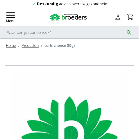
Deskundig
advies over uw gezondheid
check
menu
person
shopping_cart
Menu
search
Home
Producten
curls cheese 80gr