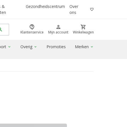
s &
Gezondheidscentrum
Over
favorite_border
ten
ons
contact_support
person
shopping_cart
rch
Klantenservice
Mijn account
Winkelwagen
port
Overig
Promoties
Merken
expand_more
expand_more
expand_more