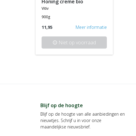
honing creme bio
vitiv
900g
11,95
Meer informatie
Niet op voorraad
info
Blijf op de hoogte
Blijf op de hoogte van alle aanbiedingen en
nieuwtjes. Schrijf u in voor onze
maandelijkse nieuwsbrief.