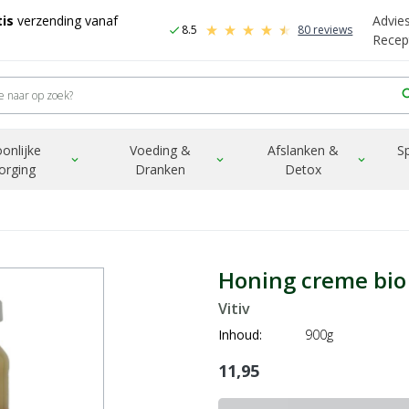
is
verzending vanaf
Advie
8.5
80 reviews
check
Recep
sea
onlijke
Voeding &
Afslanken &
S
expand_more
expand_more
expand_more
orging
Dranken
Detox
Honing creme bio
Vitiv
Inhoud:
900g
11,95