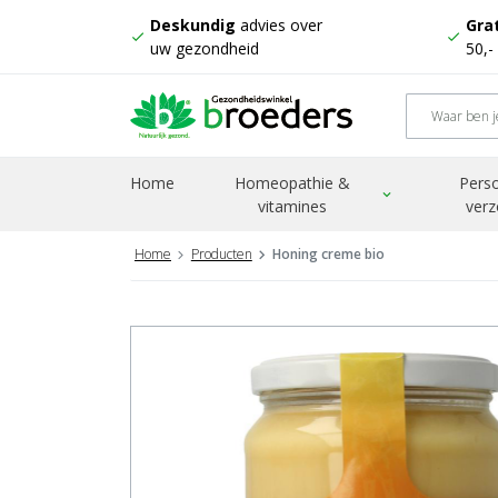
Deskundig
advies over
Grat
check
check
uw gezondheid
50,-
Home
Homeopathie &
Perso
expand_more
vitamines
verz
Home
Producten
Honing creme bio