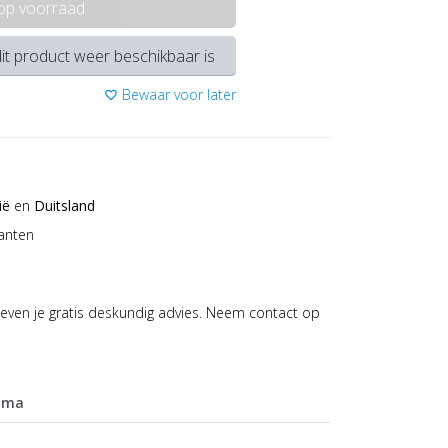
 op voorraad
it product weer beschikbaar is
Bewaar voor later
favorite_border
ië
en
Duitsland
anten
even je gratis deskundig advies. Neem contact op
mma