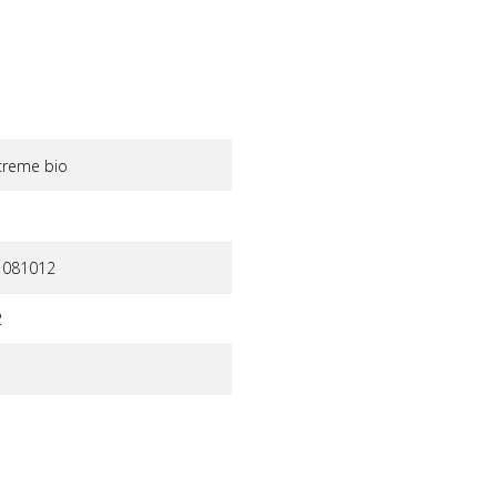
creme bio
1081012
2