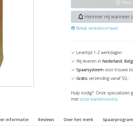
Niet
info
notifications_none
Herinner mij wanneer d
Bekijk winkelvoorraad
storefront
Levertijd 1-2 werkdagen
check
Wij leveren in
Nederland
,
Belg
check
Spaarsysteem
voor trouwe kl
check
Gratis
verzending vanaf 50,-
check
Hulp nodig? Onze specialisten g
met
onze klantenservice
.
er informatie
Reviews
Over het merk
Spaarprogra