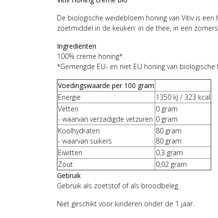
De biologische weidebloem honing van Vitiv is een h
zoetmiddel in de keuken: in de thee, in een zomers
Ingrediënten
100% creme honing*.
*Gemengde EU- en niet EU honing van biologische t
Voedingswaarde per 100 gram
Energie
1350 kJ / 323 kcal
Vetten
0 gram
- waarvan verzadigde vetzuren
0 gram
Koolhydraten
80 gram
- waarvan suikers
80 gram
Eiwitten
0,3 gram
Zout
0,02 gram
Gebruik
Gebruik als zoetstof of als broodbeleg.
Niet geschikt voor kinderen onder de 1 jaar.