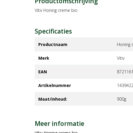
Productomschrijving
Vitiv Honing creme bio
Specificaties
Productnaam
Honing 
Merk
vitiv
EAN
872116
Artikelnummer
143942
Maat/inhoud:
900g
Meer informatie
Vitiv Honing creme bio