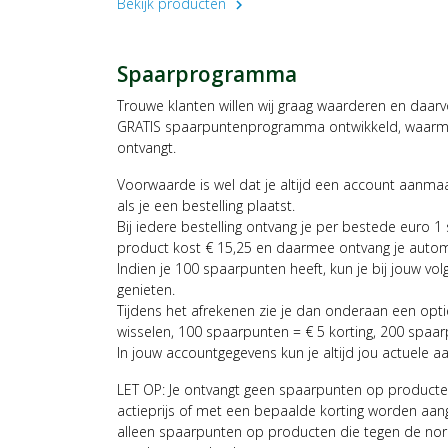
Bekijk producten
chevron_right
Spaarprogramma
Trouwe klanten willen wij graag waarderen en daar
GRATIS spaarpuntenprogramma ontwikkeld, waarmee
ontvangt.
Voorwaarde is wel dat je altijd een account aanm
als je een bestelling plaatst.
Bij iedere bestelling ontvang je per bestede euro 1
product kost € 15,25 en daarmee ontvang je auto
Indien je 100 spaarpunten heeft, kun je bij jouw vol
genieten.
Tijdens het afrekenen zie je dan onderaan een opt
wisselen, 100 spaarpunten = € 5 korting, 200 spaar
In jouw accountgegevens kun je altijd jou actuele a
LET OP: Je ontvangt geen spaarpunten op producte
actieprijs of met een bepaalde korting worden aan
alleen spaarpunten op producten die tegen de nor