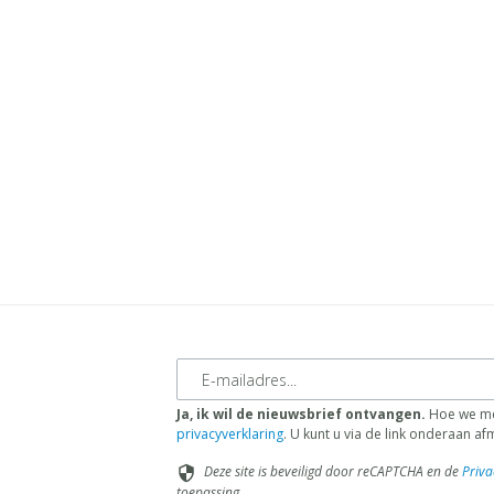
E-mailadres
Ja, ik wil de nieuwsbrief ontvangen.
Hoe we met
privacyverklaring
. U kunt u via de link onderaan a
Deze site is beveiligd door reCAPTCHA en de
Priva
security
toepassing