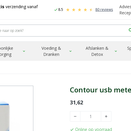
is
verzending vanaf
Advie
8.5
80 reviews
check
Recep
sea
onlijke
Voeding &
Afslanken &
S
expand_more
expand_more
expand_more
orging
Dranken
Detox
Contour usb meter
31,62
remove
add
Online op voorraad
check