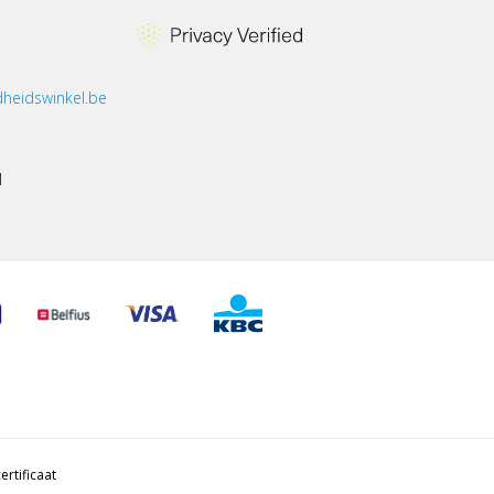
heidswinkel.be
1
ertificaat