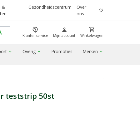
s &
Gezondheidscentrum
Over
favorite_border
ten
ons
contact_support
person
shopping_cart
rch
Klantenservice
Mijn account
Winkelwagen
port
Overig
Promoties
Merken
expand_more
expand_more
expand_more
 teststrip 50st