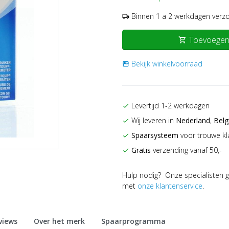
Binnen 1 a 2 werkdagen verz
local_shipping
Toevoegen
shopping_cart
Bekijk winkelvoorraad
storefront
Levertijd 1-2 werkdagen
check
Wij leveren in
Nederland
,
Belg
check
Spaarsysteem
voor trouwe kl
check
Gratis
verzending vanaf 50,-
check
Hulp nodig? Onze specialisten g
met
onze klantenservice
.
views
Over het merk
Spaarprogramma