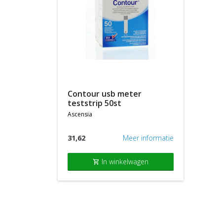
contour usb meter
teststrip 50st
ascensia
31,62
Meer informatie
In winkelwagen
shopping_cart