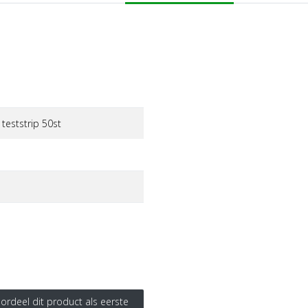
teststrip 50st
ordeel dit product als eerste