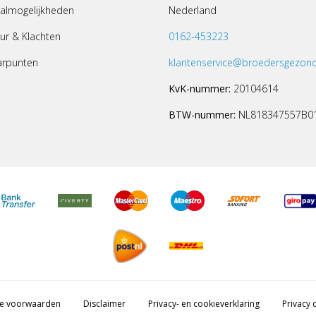
almogelijkheden
Nederland
ur & Klachten
0162-453223
arpunten
klantenservice@broedersgezond
KvK-nummer:
20104614
BTW-nummer:
NL818347557B0
e voorwaarden
Disclaimer
Privacy- en cookieverklaring
Privacy c