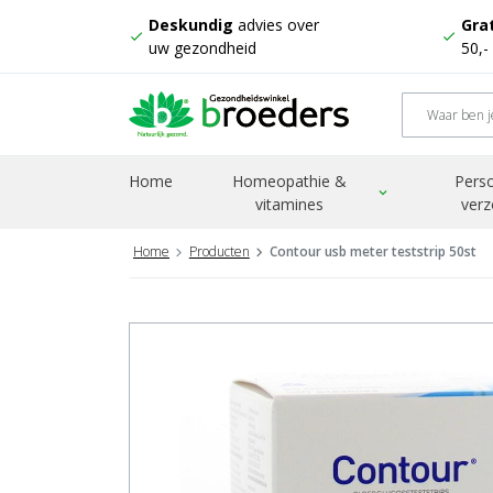
Deskundig
advies over
Grat
check
check
uw gezondheid
50,-
Home
Homeopathie &
Perso
expand_more
vitamines
verz
Home
Producten
Contour usb meter teststrip 50st