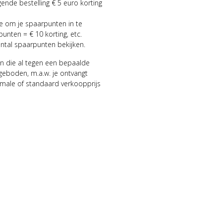
gende bestelling € 5 euro korting
ie om je spaarpunten in te
punten = € 10 korting, etc.
antal spaarpunten bekijken.
n die al tegen een bepaalde
geboden, m.a.w. je ontvangt
male of standaard verkoopprijs