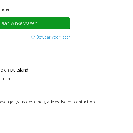
onden
 aan winkelwagen
Bewaar voor later
favorite_border
ië
en
Duitsland
anten
even je gratis deskundig advies. Neem contact op