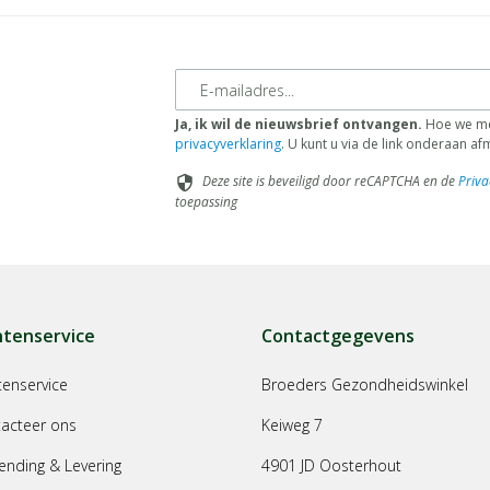
E-mailadres
Ja, ik wil de nieuwsbrief ontvangen.
Hoe we met
privacyverklaring
. U kunt u via de link onderaan a
Deze site is beveiligd door reCAPTCHA en de
Priva
security
toepassing
ntenservice
Contactgegevens
tenservice
Broeders Gezondheidswinkel
acteer ons
Keiweg 7
ending & Levering
4901 JD Oosterhout