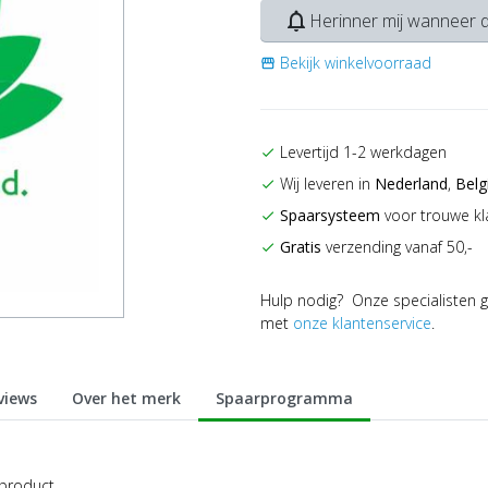
notifications_none
Herinner mij wanneer d
Bekijk winkelvoorraad
storefront
Levertijd 1-2 werkdagen
check
Wij leveren in
Nederland
,
Belg
check
Spaarsysteem
voor trouwe kl
check
Gratis
verzending vanaf 50,-
check
Hulp nodig? Onze specialisten g
met
onze klantenservice
.
views
Over het merk
Spaarprogramma
 product