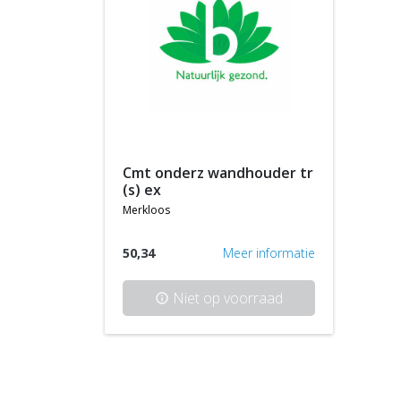
cmt onderz wandhouder tr
(s) ex
merkloos
50,34
Meer informatie
Niet op voorraad
info