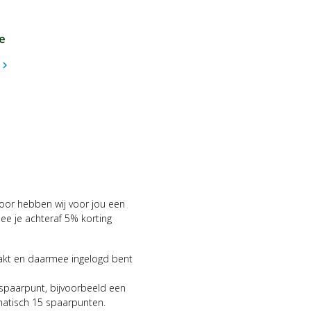
e
hevron_right
voor hebben wij voor jou een
 je achteraf 5% korting
aakt en daarmee ingelogd bent
 spaarpunt, bijvoorbeeld een
matisch 15 spaarpunten.