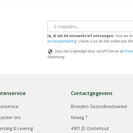
E-mailadres
Ja, ik wil de nieuwsbrief ontvangen.
Hoe we met
privacyverklaring
. U kunt u via de link onderaan a
Deze site is beveiligd door reCAPTCHA en de
Priva
security
toepassing
ntenservice
Contactgegevens
tenservice
Broeders Gezondheidswinkel
acteer ons
Keiweg 7
ending & Levering
4901 JD Oosterhout