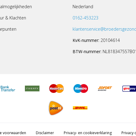
almogelijkheden
Nederland
ur & Klachten
0162-453223
arpunten
klantenservice@broedersgezond
KvK-nummer:
20104614
BTW-nummer:
NL818347557B0
e voorwaarden
Disclaimer
Privacy- en cookieverklaring
Privacy c