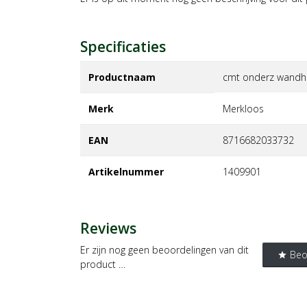
Specificaties
Productnaam
cmt onderz wandhou
Merk
merkloos
EAN
8716682033732
Artikelnummer
1409901
Reviews
Er zijn nog geen beoordelingen van dit
Beo
star
product …