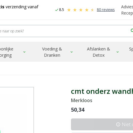
is
verzending vanaf
Advie
8.5
80 reviews
check
Recep
sea
onlijke
Voeding &
Afslanken &
S
expand_more
expand_more
expand_more
orging
Dranken
Detox
cmt onderz wandho
Merkloos
50,34
Niet
info