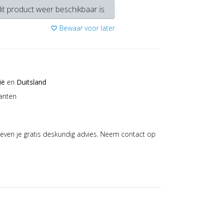
it product weer beschikbaar is
Bewaar voor later
favorite_border
ië
en
Duitsland
anten
even je gratis deskundig advies. Neem contact op