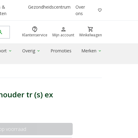
s &
Gezondheidscentrum
Over
favorite_border
ten
ons
contact_support
person
shopping_cart
rch
Klantenservice
Mijn account
Winkelwagen
port
Overig
Promoties
Merken
expand_more
expand_more
expand_more
uder tr (s) ex
 op voorraad