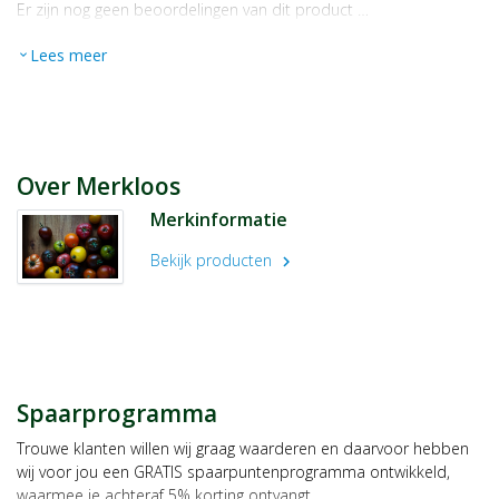
Er zijn nog geen beoordelingen van dit product …
Lees meer
expand_more
Over Merkloos
Merkinformatie
Bekijk producten
chevron_right
Spaarprogramma
Trouwe klanten willen wij graag waarderen en daarvoor hebben
wij voor jou een GRATIS spaarpuntenprogramma ontwikkeld,
waarmee je achteraf 5% korting ontvangt.