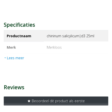
Specificaties
Productnaam
chininum salicylicum|d3 25ml
Merk
merkloos
Lees meer
expand_more
EAN
8728300076243
Artikelnummer
1366984
Reviews
Beoordeel dit product als eerste
star