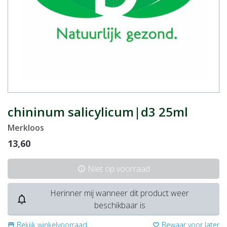
chininum salicylicum|d3 25ml
Merkloos
13,60
Niet op voorraad
info
Herinner mij wanneer dit product weer
notifications_none
beschikbaar is
Bekijk winkelvoorraad
Bewaar voor later
storefront
favorite_border