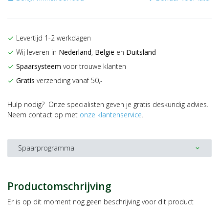
Levertijd 1-2 werkdagen
check
Wij leveren in
Nederland
,
België
en
Duitsland
check
Spaarsysteem
voor trouwe klanten
check
Gratis
verzending vanaf 50,-
check
Hulp nodig? Onze specialisten geven je gratis deskundig advies.
Neem contact op met
onze klantenservice
.
Spaarprogramma
expand_more
Productomschrijving
Er is op dit moment nog geen beschrijving voor dit product