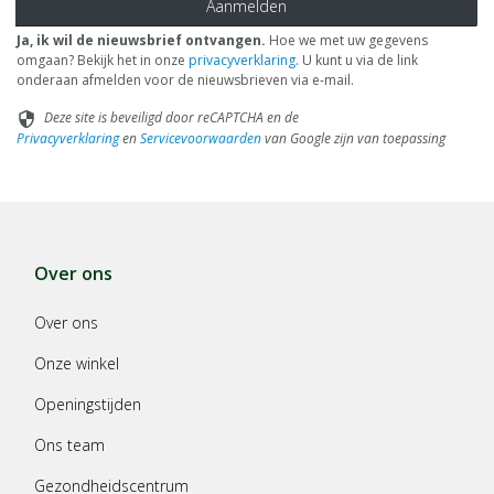
Aanmelden
Ja, ik wil de nieuwsbrief ontvangen.
Hoe we met uw gegevens
omgaan? Bekijk het in onze
privacyverklaring
. U kunt u via de link
onderaan afmelden voor de nieuwsbrieven via e-mail.
Deze site is beveiligd door reCAPTCHA en de
security
Privacyverklaring
en
Servicevoorwaarden
van Google zijn van toepassing
Over ons
Over ons
Onze winkel
Openingstijden
Ons team
Gezondheidscentrum