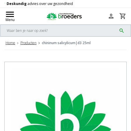
Gratis
verzending vanaf 50,-
check
menu
person
shopping_cart
Menu
search
Home
Producten
chininum salicylicum|d3 25ml