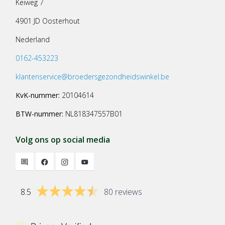
Keiweg 7
4901 JD Oosterhout
Nederland
0162-453223
klantenservice@broedersgezondheidswinkel.be
KvK-nummer:
20104614
BTW-nummer:
NL818347557B01
Volg ons op social media
8.5
80 reviews