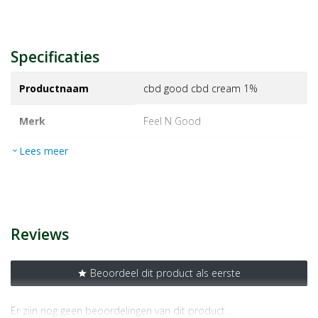
Specificaties
Productnaam
cbd good cbd cream 1%
Merk
feel n good
Lees meer
expand_more
EAN
6096248840854
Artikelnummer
1449234
Reviews
Beoordeel dit product als eerste
star
Er zijn nog geen beoordelingen van dit product …