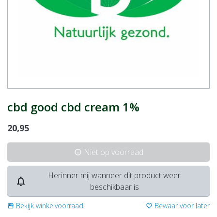
cbd good cbd cream 1%
20,95
Niet op voorraad
info
Herinner mij wanneer dit product weer
notifications_none
beschikbaar is
Bekijk winkelvoorraad
Bewaar voor later
storefront
favorite_border