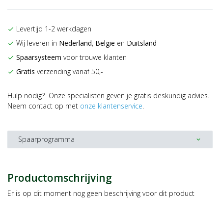
Levertijd 1-2 werkdagen
check
Wij leveren in
Nederland
,
België
en
Duitsland
check
Spaarsysteem
voor trouwe klanten
check
Gratis
verzending vanaf 50,-
check
Hulp nodig? Onze specialisten geven je gratis deskundig advies.
Neem contact op met
onze klantenservice
.
Spaarprogramma
expand_more
Productomschrijving
Er is op dit moment nog geen beschrijving voor dit product