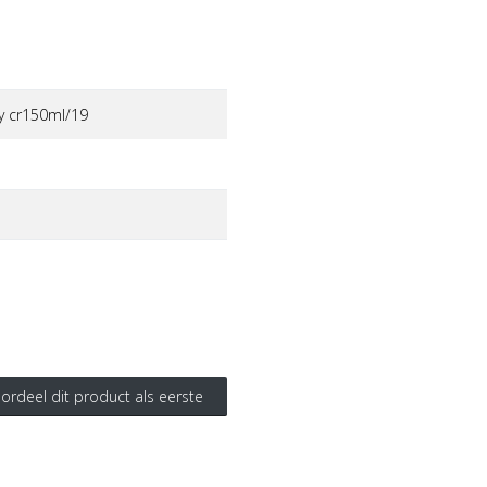
y cr150ml/19
ordeel dit product als eerste