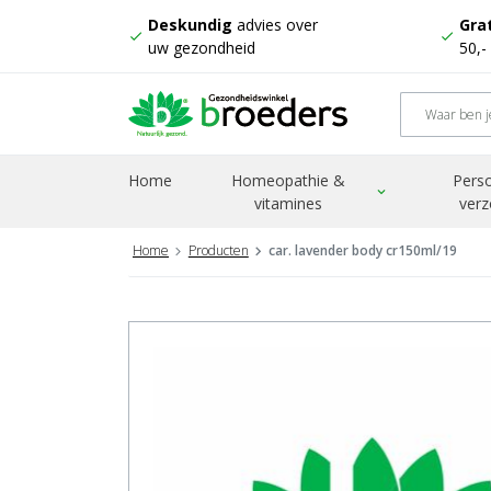
Deskundig
advies over
Grat
check
check
uw gezondheid
50,-
Home
Homeopathie &
Perso
expand_more
vitamines
verz
Home
Producten
car. lavender body cr150ml/19