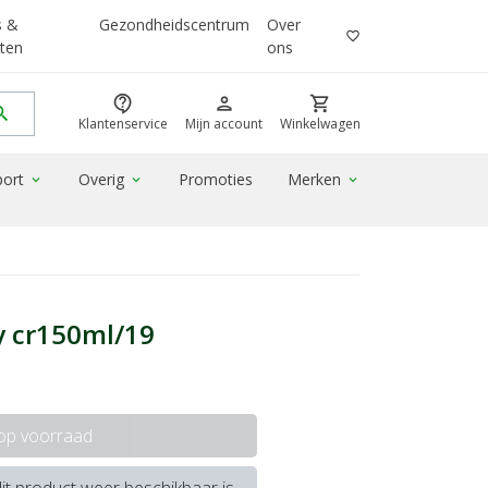
s &
Gezondheidscentrum
Over
favorite_border
ten
ons
contact_support
person
shopping_cart
rch
Klantenservice
Mijn account
Winkelwagen
port
Overig
Promoties
Merken
expand_more
expand_more
expand_more
y cr150ml/19
 op voorraad