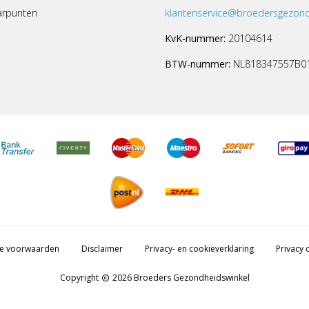
arpunten
klantenservice@broedersgezond
KvK-nummer:
20104614
BTW-nummer:
NL818347557B0
e voorwaarden
Disclaimer
Privacy- en cookieverklaring
Privacy c
Copyright
2026 Broeders Gezondheidswinkel
copyright