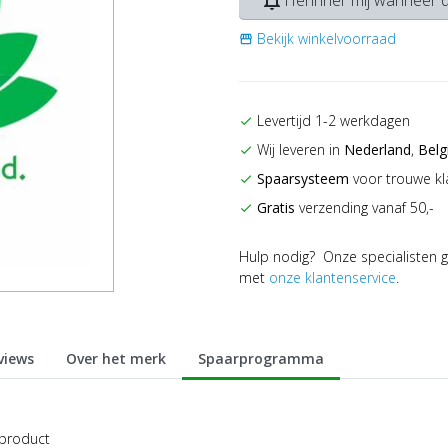
notifications_none
Herinner mij wanneer d
Bekijk winkelvoorraad
storefront
Levertijd 1-2 werkdagen
check
Wij leveren in
Nederland
,
Belg
check
Spaarsysteem
voor trouwe kl
check
Gratis
verzending vanaf 50,-
check
Hulp nodig? Onze specialisten g
met
onze klantenservice
.
views
Over het merk
Spaarprogramma
 product