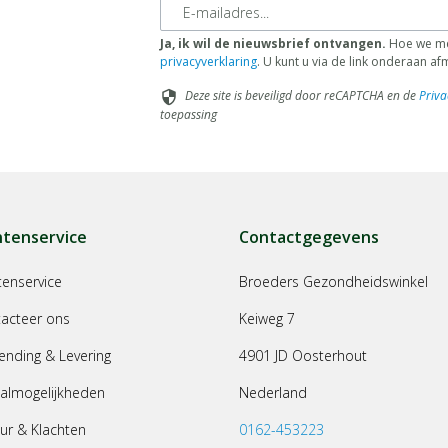
E-mailadres
Ja, ik wil de nieuwsbrief ontvangen.
Hoe we met
privacyverklaring
. U kunt u via de link onderaan a
Deze site is beveiligd door reCAPTCHA en de
Priva
security
toepassing
ntenservice
Contactgegevens
tenservice
Broeders Gezondheidswinkel
acteer ons
Keiweg 7
ending & Levering
4901 JD Oosterhout
almogelijkheden
Nederland
ur & Klachten
0162-453223