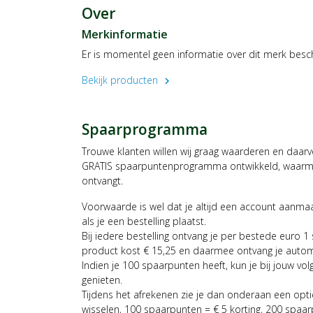
Over
Merkinformatie
Er is momentel geen informatie over dit merk besc
Bekijk producten
chevron_right
Spaarprogramma
Trouwe klanten willen wij graag waarderen en daar
GRATIS spaarpuntenprogramma ontwikkeld, waarmee
ontvangt.
Voorwaarde is wel dat je altijd een account aanm
als je een bestelling plaatst.
Bij iedere bestelling ontvang je per bestede euro 1
product kost € 15,25 en daarmee ontvang je auto
Indien je 100 spaarpunten heeft, kun je bij jouw vol
genieten.
Tijdens het afrekenen zie je dan onderaan een opt
wisselen, 100 spaarpunten = € 5 korting, 200 spaar