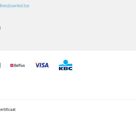
heidswinkel.be
1
ertificaat