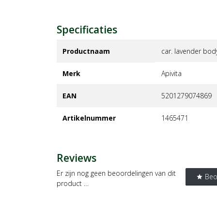
Specificaties
Productnaam
car. lavender bod
Merk
apivita
EAN
5201279074869
Artikelnummer
1465471
Reviews
Er zijn nog geen beoordelingen van dit
Beo
star
product …