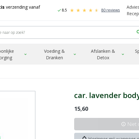
is
verzending vanaf
Advie
8.5
80 reviews
check
Recep
sea
onlijke
Voeding &
Afslanken &
S
expand_more
expand_more
expand_more
orging
Dranken
Detox
car. lavender bod
15,60
Niet
info