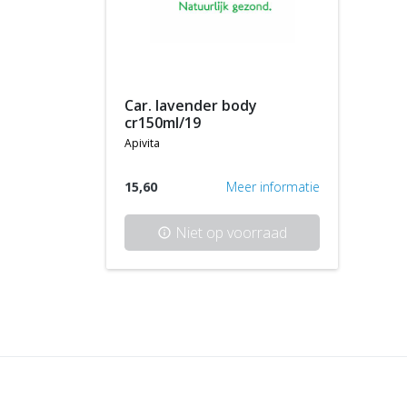
car. lavender body
cr150ml/19
apivita
15,60
Meer informatie
Niet op voorraad
info