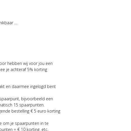
hikbaar …
voor hebben wij voor jou een
 je achteraf 5% korting
aakt en daarmee ingelogd bent
 spaarpunt, bijvoorbeeld een
matisch 15 spaarpunten.
gende bestelling € 5 euro korting
ie om je spaarpunten in te
punten = € 10 korting, etc.