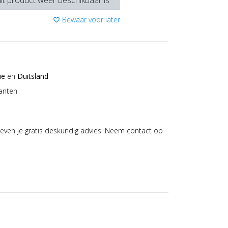
it product weer beschikbaar is
Bewaar voor later
favorite_border
ië
en
Duitsland
anten
even je gratis deskundig advies. Neem contact op