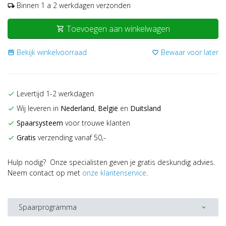
Binnen 1 a 2 werkdagen verzonden
local_shipping
Toevoegen aan winkelwagen
shopping_cart
Bekijk winkelvoorraad
Bewaar voor later
storefront
favorite_border
Levertijd 1-2 werkdagen
check
Wij leveren in
Nederland
,
België
en
Duitsland
check
Spaarsysteem
voor trouwe klanten
check
Gratis
verzending vanaf 50,-
check
Hulp nodig? Onze specialisten geven je gratis deskundig advies.
Neem contact op met
onze klantenservice
.
Spaarprogramma
expand_more