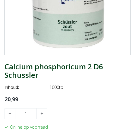
Calcium phosphoricum 2 D6
Schussler
Inhoud:
1000tb
20,99
remove
add
Online op voorraad
check