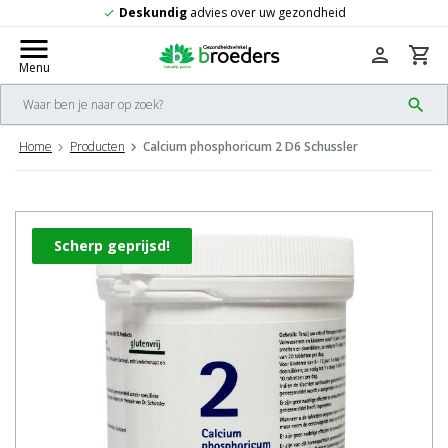
Gratis
verzending vanaf 50,-
check
menu
person
shopping_cart
Menu
search
Home
Producten
Calcium phosphoricum 2 D6 Schussler
Scherp geprijsd!