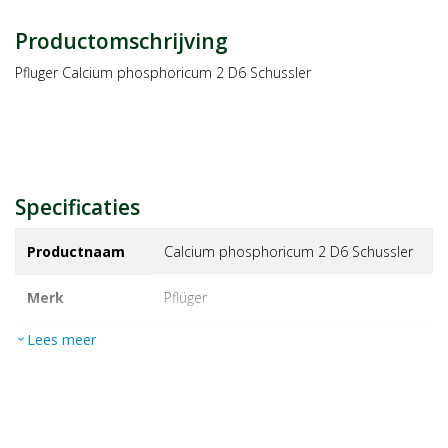
Productomschrijving
Pfluger Calcium phosphoricum 2 D6 Schussler
Specificaties
Productnaam
Calcium phosphoricum 2 D6 Schussler
Merk
pflüger
Lees meer
expand_more
EAN
8713286017588
Artikelnummer
1021952
Maat/inhoud:
1000tb