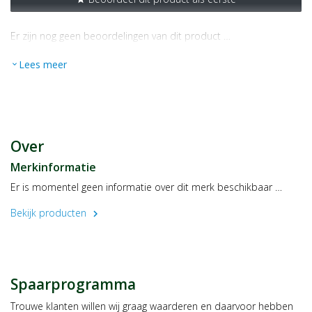
Er zijn nog geen beoordelingen van dit product …
Lees meer
expand_more
Over
Merkinformatie
Er is momentel geen informatie over dit merk beschikbaar …
Bekijk producten
chevron_right
Spaarprogramma
Trouwe klanten willen wij graag waarderen en daarvoor hebben