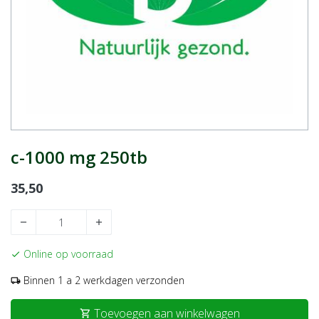
c-1000 mg 250tb
35,50
remove
add
Online op voorraad
check
Binnen 1 a 2 werkdagen verzonden
local_shipping
Toevoegen aan winkelwagen
shopping_cart