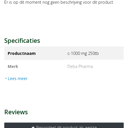
Er is op dit moment nog geen beschrijving voor dit product
Specificaties
Productnaam
c-1000 mg 250tb
Merk
deba pharma
Lees meer
expand_more
EAN
5407009160134
Artikelnummer
1472390
Reviews
Beoordeel dit product als eerste
star