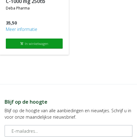
c-1000 mg 250tb
deba pharma
35,50
Meer informatie
In winkelwagen
shopping_cart
Blijf op de hoogte
Blijf op de hoogte van alle aanbiedingen en nieuwtjes. Schrijf u in
voor onze maandelijkse nieuwsbrief.
E-mailadres