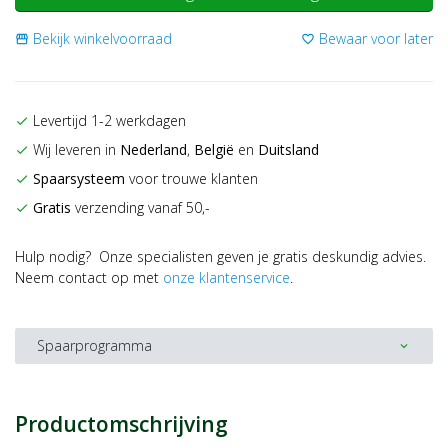
Bekijk winkelvoorraad
Bewaar voor later
storefront
favorite_border
Levertijd 1-2 werkdagen
check
Wij leveren in
Nederland
,
België
en
Duitsland
check
Spaarsysteem
voor trouwe klanten
check
Gratis
verzending vanaf 50,-
check
Hulp nodig? Onze specialisten geven je gratis deskundig advies.
Neem contact op met
onze klantenservice
.
Spaarprogramma
expand_more
Productomschrijving