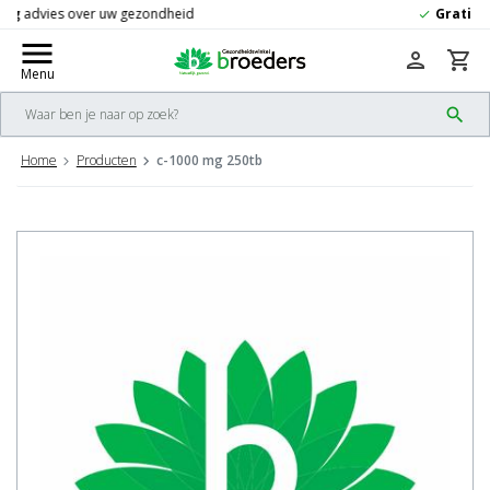
Gratis
verzending vanaf 50,-
check
menu
person
shopping_cart
Menu
search
Home
Producten
c-1000 mg 250tb