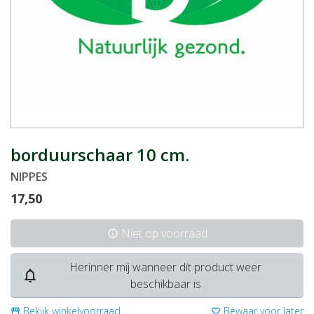
borduurschaar 10 cm.
NIPPES
17,50
Niet op voorraad
info
Herinner mij wanneer dit product weer
notifications_none
beschikbaar is
Bekijk winkelvoorraad
Bewaar voor later
storefront
favorite_border