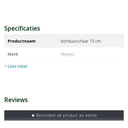
Specificaties
Productnaam
borduurschaar 10 cm.
Merk
nippes
Lees meer
expand_more
EAN
8715351102502
Artikelnummer
1123552
Reviews
Beoordeel dit product als eerste
star