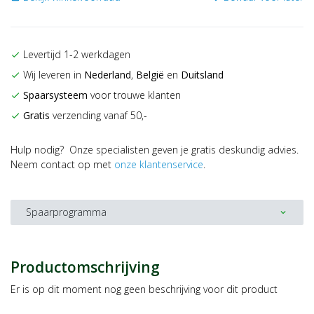
Levertijd 1-2 werkdagen
check
Wij leveren in
Nederland
,
België
en
Duitsland
check
Spaarsysteem
voor trouwe klanten
check
Gratis
verzending vanaf 50,-
check
Hulp nodig? Onze specialisten geven je gratis deskundig advies.
Neem contact op met
onze klantenservice
.
Spaarprogramma
expand_more
Productomschrijving
Er is op dit moment nog geen beschrijving voor dit product