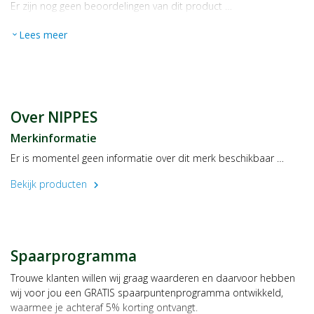
Er zijn nog geen beoordelingen van dit product …
Lees meer
expand_more
Over NIPPES
Merkinformatie
Er is momentel geen informatie over dit merk beschikbaar …
Bekijk producten
chevron_right
Spaarprogramma
Trouwe klanten willen wij graag waarderen en daarvoor hebben
wij voor jou een GRATIS spaarpuntenprogramma ontwikkeld,
waarmee je achteraf 5% korting ontvangt.