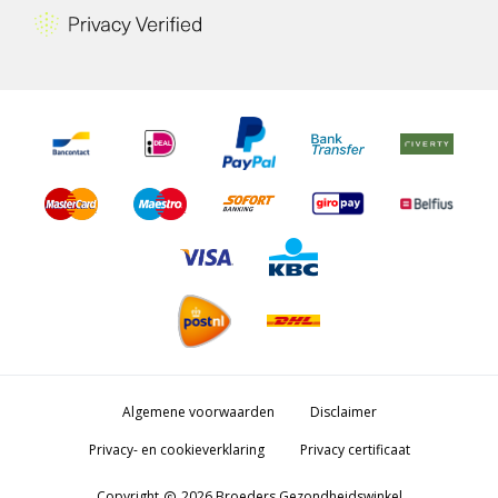
Algemene voorwaarden
Disclaimer
Privacy- en cookieverklaring
Privacy certificaat
Copyright
2026 Broeders Gezondheidswinkel
copyright