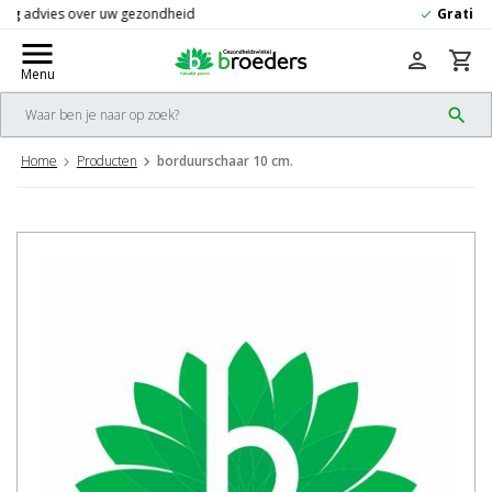
Gratis
verzending vanaf 50,-
check
menu
person
shopping_cart
Menu
search
Home
Producten
borduurschaar 10 cm.