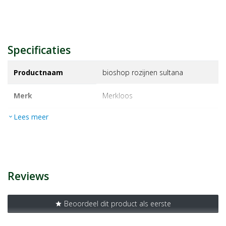
Specificaties
Productnaam
bioshop rozijnen sultana
Merk
merkloos
Lees meer
expand_more
EAN
5413140809009
Artikelnummer
14413982
Reviews
Beoordeel dit product als eerste
star