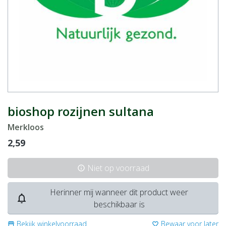
bioshop rozijnen sultana
Merkloos
2,59
Niet op voorraad
info
Herinner mij wanneer dit product weer
notifications_none
beschikbaar is
Bekijk winkelvoorraad
Bewaar voor later
storefront
favorite_border