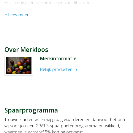
Er zijn nog geen beoordelingen van dit product …
Lees meer
expand_more
Over Merkloos
Merkinformatie
Bekijk producten
chevron_right
Spaarprogramma
Trouwe klanten willen wij graag waarderen en daarvoor hebben
wij voor jou een GRATIS spaarpuntenprogramma ontwikkeld,
waarmee je achteraf 5% korting ontvangt.