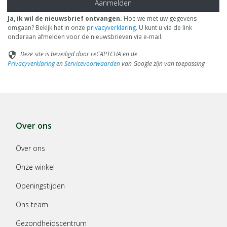
Aanmelden
Ja, ik wil de nieuwsbrief ontvangen.
Hoe we met uw gegevens
omgaan? Bekijk het in onze
privacyverklaring
. U kunt u via de link
onderaan afmelden voor de nieuwsbrieven via e-mail.
Deze site is beveiligd door reCAPTCHA en de
security
Privacyverklaring
en
Servicevoorwaarden
van Google zijn van toepassing
Over ons
Over ons
Onze winkel
Openingstijden
Ons team
Gezondheidscentrum