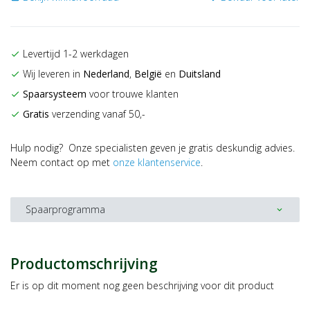
Levertijd 1-2 werkdagen
check
Wij leveren in
Nederland
,
België
en
Duitsland
check
Spaarsysteem
voor trouwe klanten
check
Gratis
verzending vanaf 50,-
check
Hulp nodig? Onze specialisten geven je gratis deskundig advies.
Neem contact op met
onze klantenservice
.
Spaarprogramma
expand_more
Productomschrijving
Er is op dit moment nog geen beschrijving voor dit product