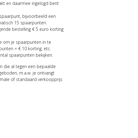
aakt en daarmee ingelogd bent
 spaarpunt, bijvoorbeeld een
matisch 15 spaarpunten.
gende bestelling € 5 euro korting
ie om je spaarpunten in te
punten = € 10 korting, etc.
antal spaarpunten bekijken.
n die al tegen een bepaalde
geboden, m.a.w. je ontvangt
male of standaard verkoopprijs