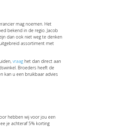
everancier mag noemen. Het
oed bekend in de regio. Jacob
 zijn dan ook niet weg te denken
uitgebreid assortiment met
uiden,
vraag
het dan direct aan
winkel. Broeders heeft de
en kan u een bruikbaar advies
voor hebben wij voor jou een
 je achteraf 5% korting