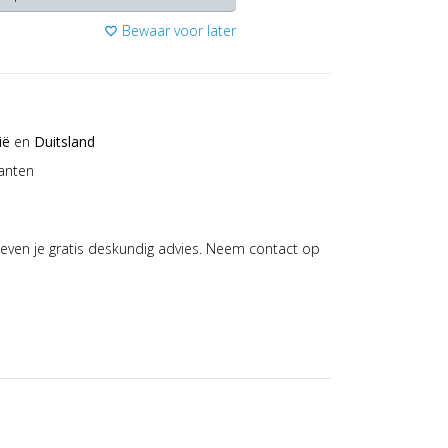
Bewaar voor later
favorite_border
ië
en
Duitsland
anten
even je gratis deskundig advies. Neem contact op