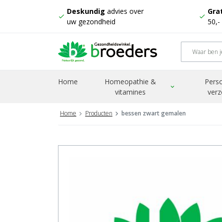
Deskundig
advies over
Grat
check
check
uw gezondheid
50,-
Home
Homeopathie &
Perso
expand_more
vitamines
verz
Home
Producten
bessen zwart gemalen