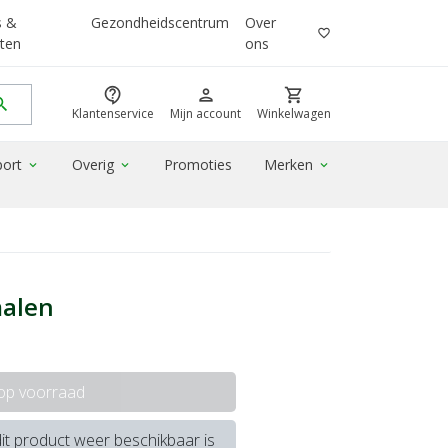
s &
Gezondheidscentrum
Over
favorite_border
ten
ons
contact_support
person
shopping_cart
rch
Klantenservice
Mijn account
Winkelwagen
port
Overig
Promoties
Merken
expand_more
expand_more
expand_more
malen
 op voorraad
it product weer beschikbaar is