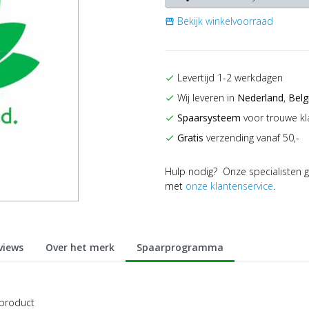
Bekijk winkelvoorraad
storefront
Levertijd 1-2 werkdagen
check
Wij leveren in
Nederland
,
Belg
check
Spaarsysteem
voor trouwe kl
check
Gratis
verzending vanaf 50,-
check
Hulp nodig? Onze specialisten g
met
onze klantenservice
.
views
Over het merk
Spaarprogramma
 product