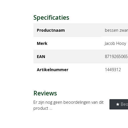
Specificaties
Productnaam
bessen zwar
Merk
jacob hooy
EAN
8719265065
Artikelnummer
1449312
Reviews
Er zijn nog geen beoordelingen van dit
Beo
star
product …