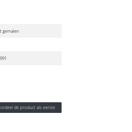
t gemalen
991
ordeel dit product als eerste