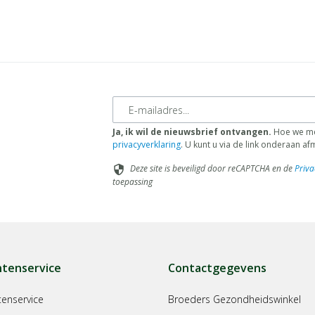
E-mailadres
Ja, ik wil de nieuwsbrief ontvangen.
Hoe we met
privacyverklaring
. U kunt u via de link onderaan a
Deze site is beveiligd door reCAPTCHA en de
Priva
security
toepassing
ntenservice
Contactgegevens
tenservice
Broeders Gezondheidswinkel