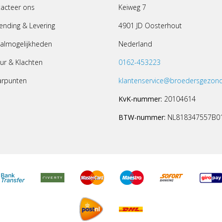
acteer ons
Keiweg 7
ending & Levering
4901 JD Oosterhout
almogelijkheden
Nederland
ur & Klachten
0162-453223
arpunten
klantenservice@broedersgezond
KvK-nummer:
20104614
BTW-nummer:
NL818347557B0