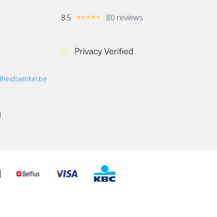
8.5
80 reviews
heidswinkel.be
1