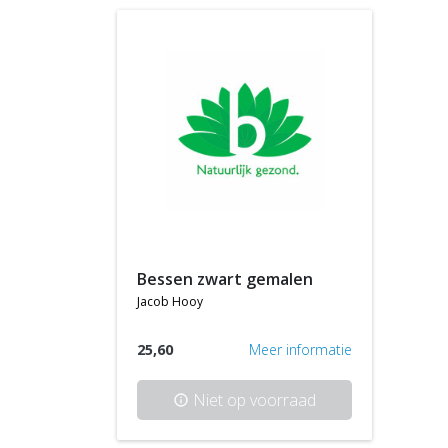
bessen zwart gemalen
jacob hooy
25,60
Meer informatie
Niet op voorraad
info