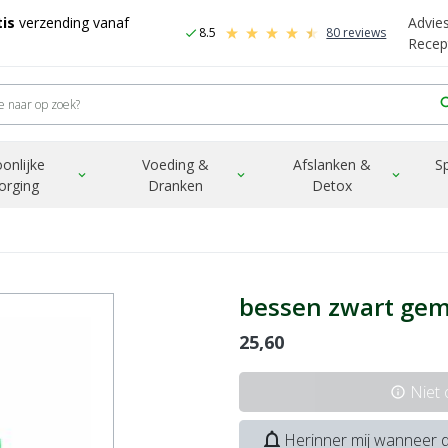
is
verzending vanaf
Advie
8.5
80 reviews
check
Recep
sea
onlijke
Voeding &
Afslanken &
S
expand_more
expand_more
expand_more
orging
Dranken
Detox
bessen zwart ge
25,60
Niet
info
notifications_none
Herinner mij wanneer d