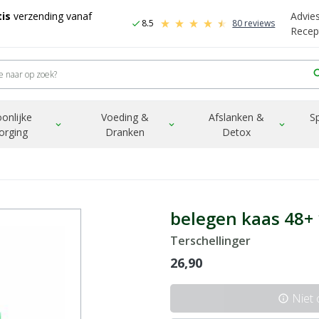
is
verzending vanaf
Advie
8.5
80 reviews
check
Recep
sea
onlijke
Voeding &
Afslanken &
S
expand_more
expand_more
expand_more
orging
Dranken
Detox
belegen kaas 48+ 
Terschellinger
26,90
Niet
info