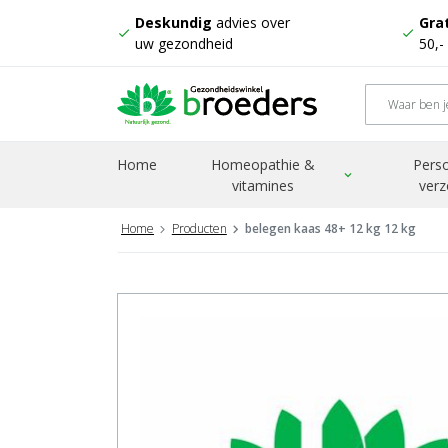
Deskundig
advies over
Grat
check
check
uw gezondheid
50,-
Home
Homeopathie &
Perso
expand_more
vitamines
verz
Home
Producten
belegen kaas 48+ 12 kg 12 kg