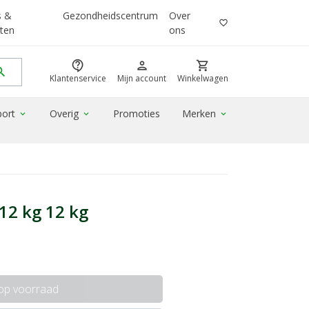
s &
Gezondheidscentrum
Over
favorite_border
ten
ons
contact_support
person
shopping_cart
rch
Klantenservice
Mijn account
Winkelwagen
port
Overig
Promoties
Merken
expand_more
expand_more
expand_more
12 kg 12 kg
 op voorraad