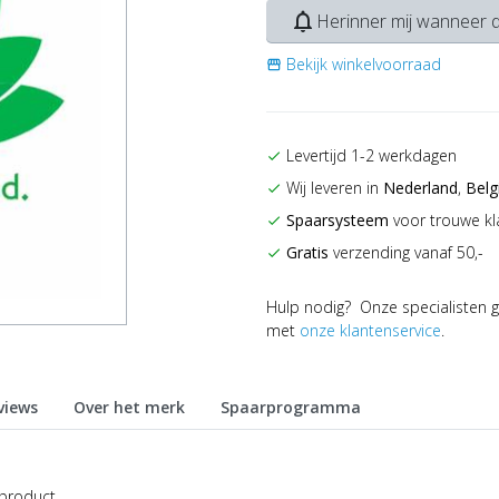
notifications_none
Herinner mij wanneer d
Bekijk winkelvoorraad
storefront
Levertijd 1-2 werkdagen
check
Wij leveren in
Nederland
,
Belg
check
Spaarsysteem
voor trouwe kl
check
Gratis
verzending vanaf 50,-
check
Hulp nodig? Onze specialisten g
met
onze klantenservice
.
views
Over het merk
Spaarprogramma
 product