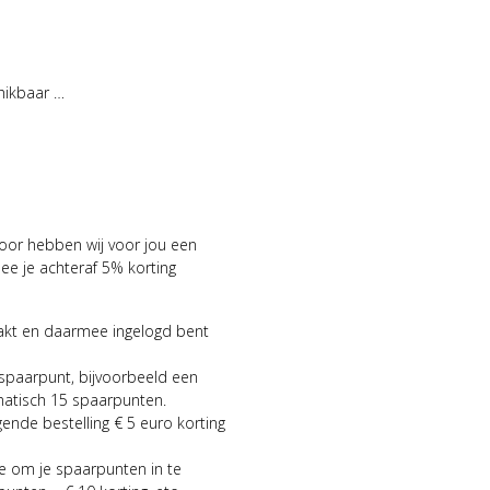
hikbaar …
voor hebben wij voor jou een
 je achteraf 5% korting
aakt en daarmee ingelogd bent
 spaarpunt, bijvoorbeeld een
matisch 15 spaarpunten.
gende bestelling € 5 euro korting
ie om je spaarpunten in te