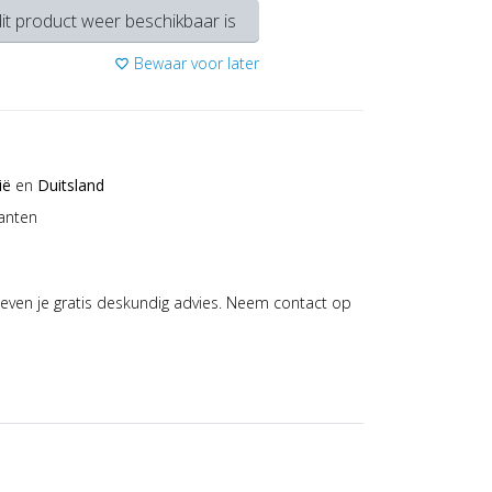
it product weer beschikbaar is
Bewaar voor later
favorite_border
ië
en
Duitsland
anten
even je gratis deskundig advies. Neem contact op