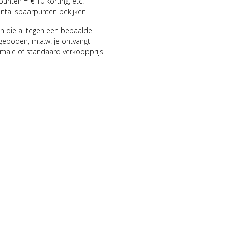
punten = € 10 korting, etc.
antal spaarpunten bekijken.
n die al tegen een bepaalde
geboden, m.a.w. je ontvangt
male of standaard verkoopprijs