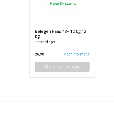
belegen kaas 48+ 12 kg 12
kg
terschellinger
26,90
Meer informatie
Niet op voorraad
info