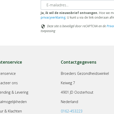
E-mailadres
Ja, ik wil de nieuwsbrief ontvangen.
Hoe we met
privacyverklaring
. U kunt u via de link onderaan a
Deze site is beveiligd door reCAPTCHA en de
Priva
security
toepassing
ntenservice
Contactgegevens
tenservice
Broeders Gezondheidswinkel
acteer ons
Keiweg 7
ending & Levering
4901 JD Oosterhout
almogelijkheden
Nederland
ur & Klachten
0162-453223