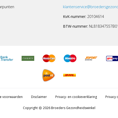
arpunten
klantenservice@broedersgezond
KvK-nummer:
20104614
BTW-nummer:
NL818347557B0
e voorwaarden
Disclaimer
Privacy- en cookieverklaring
Privacy c
Copyright
2026 Broeders Gezondheidswinkel
copyright