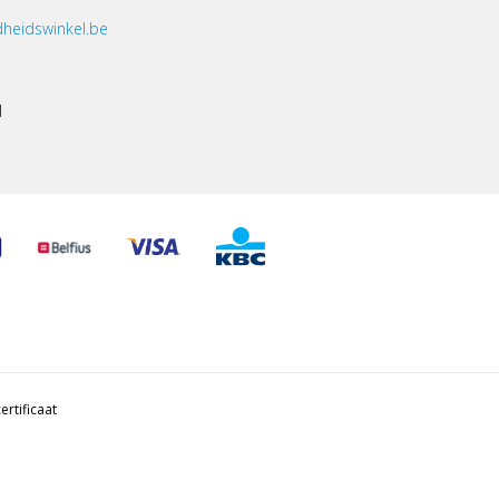
heidswinkel.be
1
ertificaat