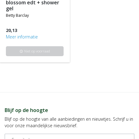
blossom edt + shower
gel
betty barclay
20,13
Meer informatie
Niet op voorraad
info
Blijf op de hoogte
Blijf op de hoogte van alle aanbiedingen en nieuwtjes. Schrijf u in
voor onze maandelijkse nieuwsbrief.
E-mailadres