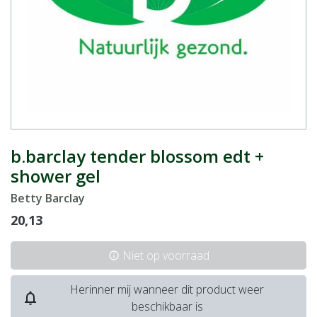
b.barclay tender blossom edt +
shower gel
Betty Barclay
20,13
Niet op voorraad
info
Herinner mij wanneer dit product weer
notifications_none
beschikbaar is