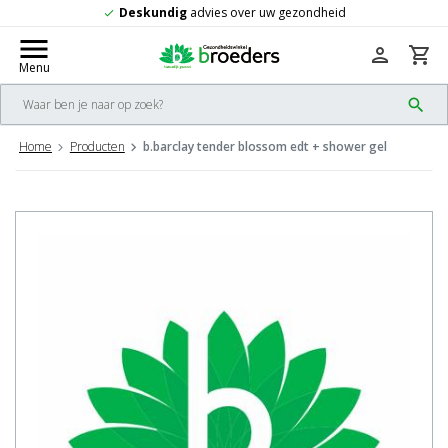
undig
advies over uw gezondheid
Grat
check
menu
person
shopping_cart
Menu
search
Home
Producten
b.barclay tender blossom edt + shower gel