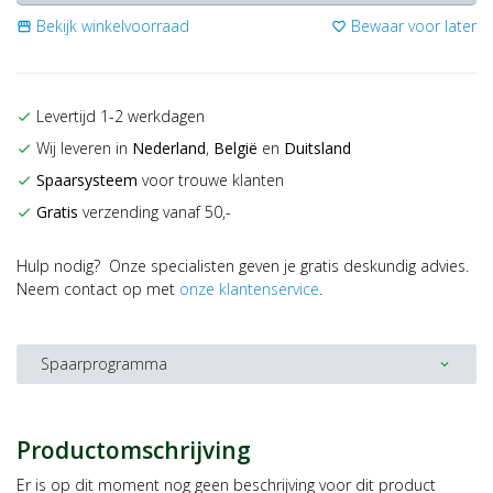
Bekijk winkelvoorraad
Bewaar voor later
storefront
favorite_border
Levertijd 1-2 werkdagen
check
Wij leveren in
Nederland
,
België
en
Duitsland
check
Spaarsysteem
voor trouwe klanten
check
Gratis
verzending vanaf 50,-
check
Hulp nodig? Onze specialisten geven je gratis deskundig advies.
Neem contact op met
onze klantenservice
.
Spaarprogramma
expand_more
Productomschrijving
Er is op dit moment nog geen beschrijving voor dit product