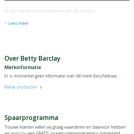
Er zijn nog geen beoordelingen van dit product …
Lees meer
expand_more
Over Betty Barclay
Merkinformatie
Er is momentel geen informatie over dit merk beschikbaar …
Bekijk producten
chevron_right
Spaarprogramma
Trouwe klanten willen wij graag waarderen en daarvoor hebben
wij voor jou een GRATIS spaarpuntenprogramma ontwikkeld,