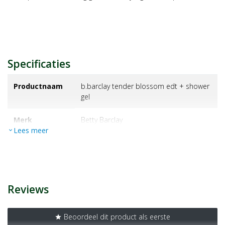
Specificaties
Productnaam
b.barclay tender blossom edt + shower
gel
Merk
betty barclay
Lees meer
expand_more
EAN
4011700979424
Artikelnummer
1349933
Reviews
Beoordeel dit product als eerste
star