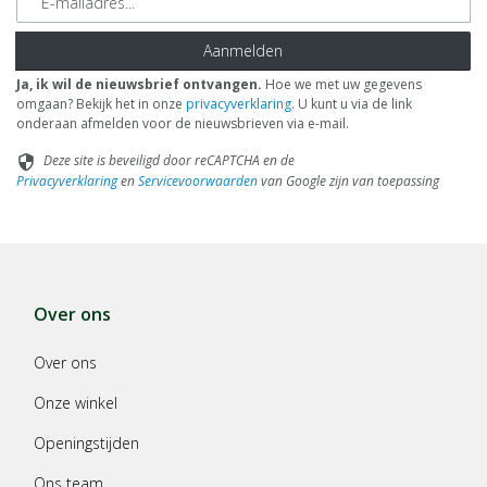
Aanmelden
Ja, ik wil de nieuwsbrief ontvangen.
Hoe we met uw gegevens
omgaan? Bekijk het in onze
privacyverklaring
. U kunt u via de link
onderaan afmelden voor de nieuwsbrieven via e-mail.
Deze site is beveiligd door reCAPTCHA en de
security
Privacyverklaring
en
Servicevoorwaarden
van Google zijn van toepassing
Over ons
Over ons
Onze winkel
Openingstijden
Ons team