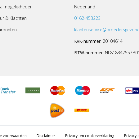
almogelijkheden
Nederland
ur & Klachten
0162-453223
arpunten
klantenservice@broedersgezond
KvK-nummer:
20104614
BTW-nummer:
NL818347557B0
e voorwaarden
Disclaimer
Privacy- en cookieverklaring
Privacy c