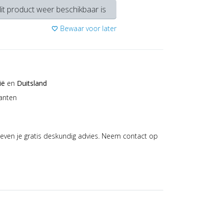
it product weer beschikbaar is
Bewaar voor later
favorite_border
ië
en
Duitsland
anten
even je gratis deskundig advies. Neem contact op