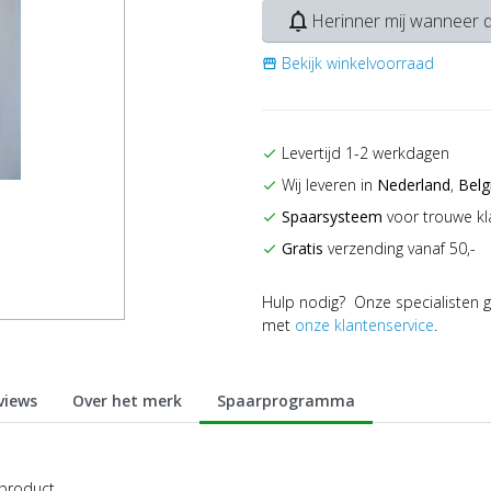
notifications_none
Herinner mij wanneer d
Bekijk winkelvoorraad
storefront
Levertijd 1-2 werkdagen
check
Wij leveren in
Nederland
,
Belg
check
Spaarsysteem
voor trouwe kl
check
Gratis
verzending vanaf 50,-
check
Hulp nodig? Onze specialisten g
met
onze klantenservice
.
views
Over het merk
Spaarprogramma
 product