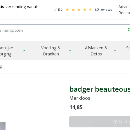
is
verzending vanaf
Advie
8.5
80 reviews
check
Recep
sea
onlijke
Voeding &
Afslanken &
S
expand_more
expand_more
expand_more
orging
Dranken
Detox
1g
badger beauteous 
Merkloos
14,85
Niet
info