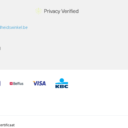
heidswinkel.be
1
ertificaat