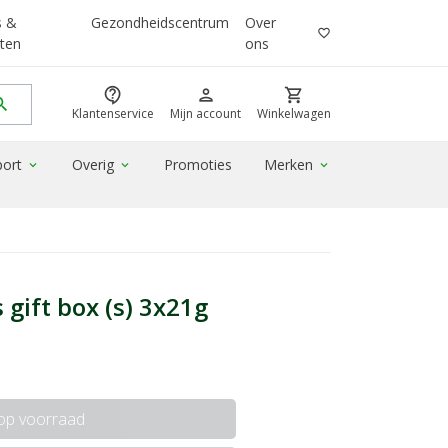
s &
Gezondheidscentrum
Over
favorite_border
ten
ons
contact_support
person
shopping_cart
rch
Klantenservice
Mijn account
Winkelwagen
port
Overig
Promoties
Merken
expand_more
expand_more
expand_more
gift box (s) 3x21g
 op voorraad