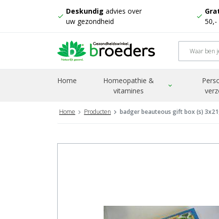
Deskundig
advies over
Grat
check
check
uw gezondheid
50,-
Home
Homeopathie &
Perso
expand_more
vitamines
verz
Home
Producten
badger beauteous gift box (s) 3x2