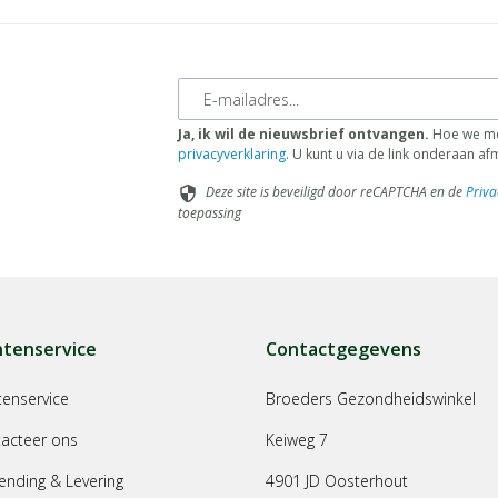
E-mailadres
Ja, ik wil de nieuwsbrief ontvangen.
Hoe we met
privacyverklaring
. U kunt u via de link onderaan a
Deze site is beveiligd door reCAPTCHA en de
Priva
security
toepassing
ntenservice
Contactgegevens
tenservice
Broeders Gezondheidswinkel
acteer ons
Keiweg 7
ending & Levering
4901 JD Oosterhout