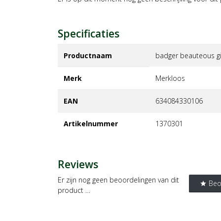
Specificaties
Productnaam
badger beauteous gif
Merk
merkloos
EAN
634084330106
Artikelnummer
1370301
Reviews
Er zijn nog geen beoordelingen van dit
Beo
star
product …