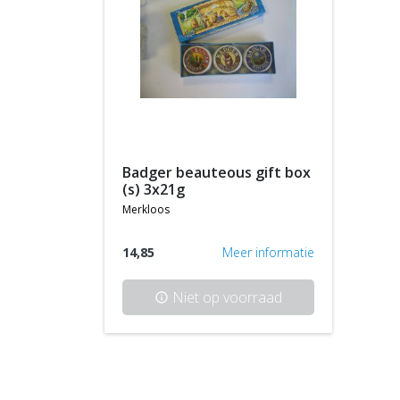
badger beauteous gift box
(s) 3x21g
merkloos
14,85
Meer informatie
Niet op voorraad
info