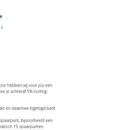
e
hevron_right
voor hebben wij voor jou een
 je achteraf 5% korting
aakt en daarmee ingelogd bent
 spaarpunt, bijvoorbeeld een
matisch 15 spaarpunten.