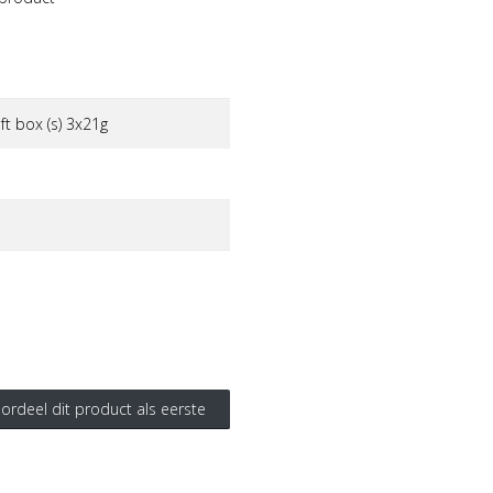
t box (s) 3x21g
ordeel dit product als eerste