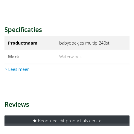
Specificaties
Productnaam
babydoekjes multip 240st
Merk
waterwipes
Lees meer
expand_more
EAN
5099514000465
Artikelnummer
1189270
Reviews
Beoordeel dit product als eerste
star