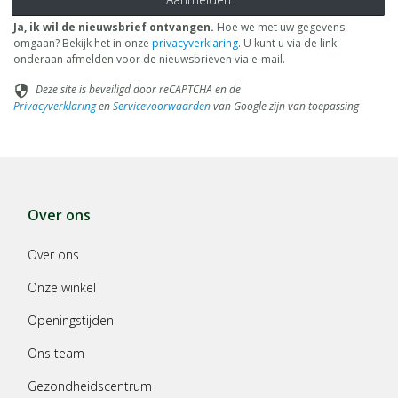
Ja, ik wil de nieuwsbrief ontvangen.
Hoe we met uw gegevens
omgaan? Bekijk het in onze
privacyverklaring
. U kunt u via de link
onderaan afmelden voor de nieuwsbrieven via e-mail.
Deze site is beveiligd door reCAPTCHA en de
security
Privacyverklaring
en
Servicevoorwaarden
van Google zijn van toepassing
Over ons
Over ons
Onze winkel
Openingstijden
Ons team
Gezondheidscentrum