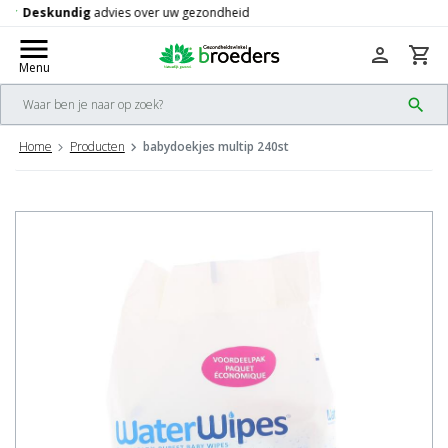
Gratis
verzending vanaf 50,-
check
menu
person
shopping_cart
Menu
search
Home
Producten
babydoekjes multip 240st