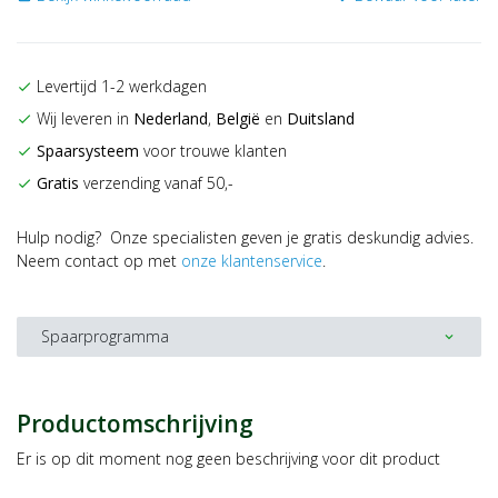
Levertijd 1-2 werkdagen
check
Wij leveren in
Nederland
,
België
en
Duitsland
check
Spaarsysteem
voor trouwe klanten
check
Gratis
verzending vanaf 50,-
check
Hulp nodig? Onze specialisten geven je gratis deskundig advies.
Neem contact op met
onze klantenservice
.
Spaarprogramma
expand_more
Productomschrijving
Er is op dit moment nog geen beschrijving voor dit product