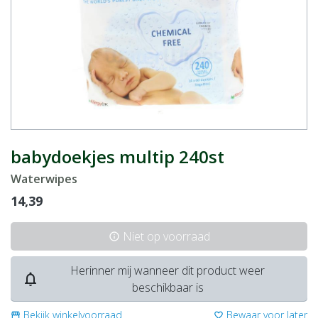
babydoekjes multip 240st
Waterwipes
14,39
Niet op voorraad
info
Herinner mij wanneer dit product weer
notifications_none
beschikbaar is
Bekijk winkelvoorraad
Bewaar voor later
storefront
favorite_border