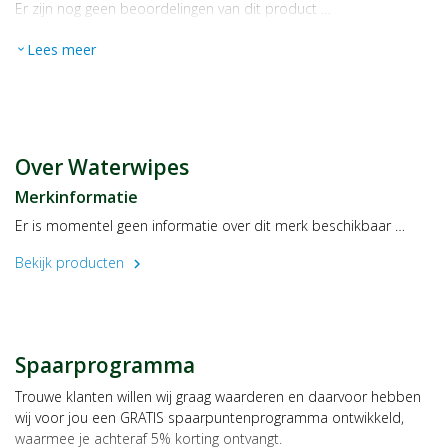
Er zijn nog geen beoordelingen van dit product …
Lees meer
expand_more
Over Waterwipes
Merkinformatie
Er is momentel geen informatie over dit merk beschikbaar …
Bekijk producten
chevron_right
Spaarprogramma
Trouwe klanten willen wij graag waarderen en daarvoor hebben
wij voor jou een GRATIS spaarpuntenprogramma ontwikkeld,
waarmee je achteraf 5% korting ontvangt.