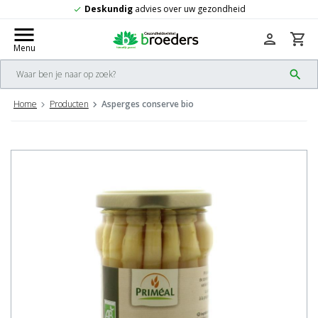
Deskundig
advies over uw gezondheid
check
menu
person
shopping_cart
Menu
search
Home
Producten
Asperges conserve bio