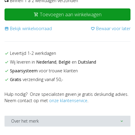
Binnen 1 a 2 werkdagen verzonden
local_shipping
Toevoegen aan winkelwagen
shopping_cart
Bekijk winkelvoorraad
Bewaar voor later
storefront
favorite_border
Levertijd 1-2 werkdagen
check
Wij leveren in
Nederland
,
België
en
Duitsland
check
Spaarsysteem
voor trouwe klanten
check
Gratis
verzending vanaf 50,-
check
Hulp nodig? Onze specialisten geven je gratis deskundig advies.
Neem contact op met
onze klantenservice
.
Over het merk
expand_more