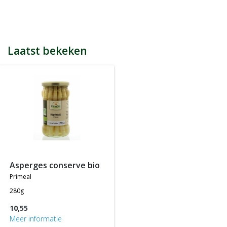
bijvoorbeeld een product kost € 15,25 en daarmee ontvang je
automatisch 15 spaarpunten.
Indien je 100 spaarpunten heeft, kun je bij jouw volgende
bestelling € 5 euro korting genieten.
Tijdens het afrekenen zie je dan onderaan een optie om je
Laatst bekeken
spaarpunten in te wisselen, 100 spaarpunten = € 5 korting, 200
spaarpunten = € 10 korting, etc.
In jouw accountgegevens kun je altijd jou actuele aantal
spaarpunten bekijken.
LET OP: Je ontvangt geen spaarpunten op producten die al tegen
een bepaalde actieprijs of met een bepaalde korting worden
aangeboden, m.a.w. je ontvangt alleen spaarpunten op
producten die tegen de normale of standaard verkoopprijs
worden aangeboden.
asperges conserve bio
primeal
280g
10,55
Meer informatie