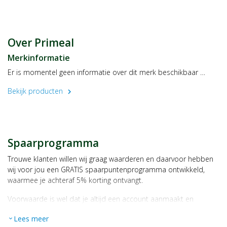
07340 PEAUGRES
Frankrijk
Over Primeal
Merkinformatie
Er is momentel geen informatie over dit merk beschikbaar …
Bekijk producten
chevron_right
Spaarprogramma
Trouwe klanten willen wij graag waarderen en daarvoor hebben
wij voor jou een GRATIS spaarpuntenprogramma ontwikkeld,
waarmee je achteraf 5% korting ontvangt.
Voorwaarde is wel dat je altijd een account aanmaakt en
daarmee ingelogd bent als je een bestelling plaatst.
Lees meer
expand_more
Bij iedere bestelling ontvang je per bestede euro 1 spaarpunt,