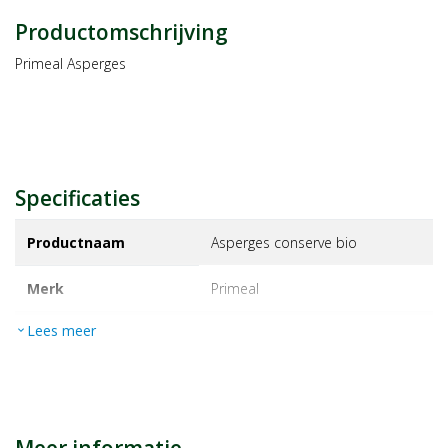
Productomschrijving
Primeal Asperges
Specificaties
Productnaam
Asperges conserve bio
Merk
primeal
Lees meer
expand_more
EAN
3380380082856
Artikelnummer
1204682
Maat/inhoud:
280g