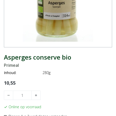
Asperges conserve bio
Primeal
Inhoud:
280g
10,55
remove
add
Online op voorraad
check