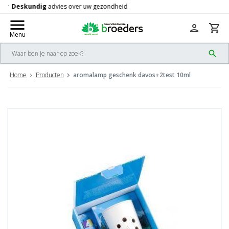
Gratis
verzending vanaf 50,-
check
menu
person
shopping_cart
Menu
search
Home
Producten
aromalamp geschenk davos+2test 10ml