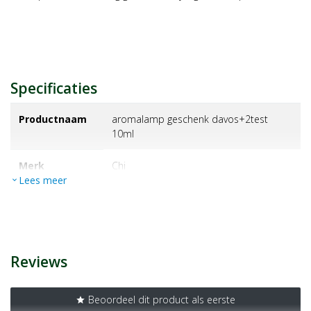
Specificaties
Productnaam
aromalamp geschenk davos+2test
10ml
Merk
chi
Lees meer
expand_more
EAN
8714243047419
Artikelnummer
1383475
Reviews
Beoordeel dit product als eerste
star