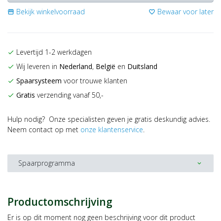
Bekijk winkelvoorraad
Bewaar voor later
storefront
favorite_border
Levertijd 1-2 werkdagen
check
Wij leveren in
Nederland
,
België
en
Duitsland
check
Spaarsysteem
voor trouwe klanten
check
Gratis
verzending vanaf 50,-
check
Hulp nodig? Onze specialisten geven je gratis deskundig advies.
Neem contact op met
onze klantenservice
.
Spaarprogramma
expand_more
Productomschrijving
Er is op dit moment nog geen beschrijving voor dit product