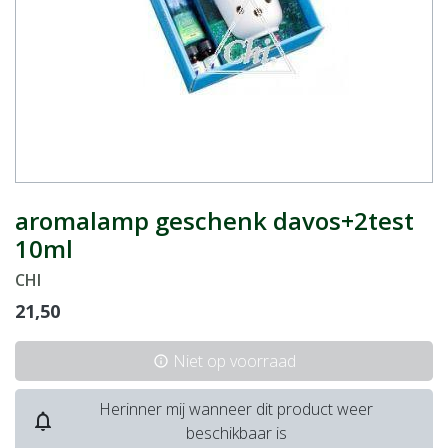
aromalamp geschenk davos+2test
10ml
CHI
21,50
Niet op voorraad
info
Herinner mij wanneer dit product weer
notifications_none
beschikbaar is