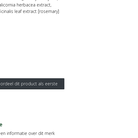
alicornia herbacea extract,
icinalis leaf extract [rosemary]
ordeel dit product als eerste
e
en informatie over dit merk