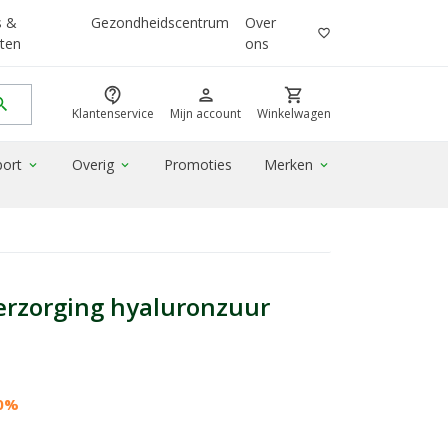
s &
Gezondheidscentrum
Over
favorite_border
ten
ons
contact_support
person
shopping_cart
rch
Klantenservice
Mijn account
Winkelwagen
port
Overig
Promoties
Merken
expand_more
expand_more
expand_more
rzorging hyaluronzuur
20%