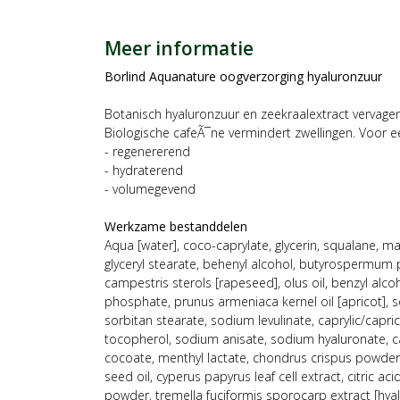
Meer informatie
Borlind Aquanature oogverzorging hyaluronzuur
Botanisch hyaluronzuur en zeekraalextract vervage
Biologische cafeÃ¯ne vermindert zwellingen. Voor e
- regenererend
- hydraterend
- volumegevend
Werkzame bestanddelen
Aqua [water], coco-caprylate, glycerin, squalane, ma
glyceryl stearate, behenyl alcohol, butyrospermum p
campestris sterols [rapeseed], olus oil, benzyl alcoh
phosphate, prunus armeniaca kernel oil [apricot], so
sorbitan stearate, sodium levulinate, caprylic/capric
tocopherol, sodium anisate, sodium hyaluronate, c
cocoate, menthyl lactate, chondrus crispus powder 
seed oil, cyperus papyrus leaf cell extract, citric ac
powder, tremella fuciformis sporocarp extract [hyalu