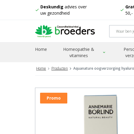
Deskundig
advies over
Grat
check
check
uw gezondheid
50,-
Home
Homeopathie &
Perso
expand_more
vitamines
verz
Home
Producten
Aquanature oogverzorging hyalur
Promo