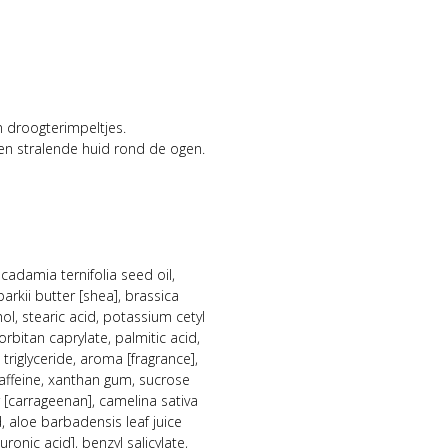
n droogterimpeltjes.
en stralende huid rond de ogen.
cadamia ternifolia seed oil,
arkii butter [shea], brassica
ol, stearic acid, potassium cetyl
rbitan caprylate, palmitic acid,
 triglyceride, aroma [fragrance],
affeine, xanthan gum, sucrose
[carrageenan], camelina sativa
id, aloe barbadensis leaf juice
ronic acid], benzyl salicylate,