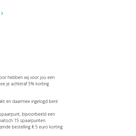
hevron_right
voor hebben wij voor jou een
 je achteraf 5% korting
aakt en daarmee ingelogd bent
 spaarpunt, bijvoorbeeld een
matisch 15 spaarpunten.
gende bestelling € 5 euro korting