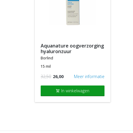
aquanature oogverzorging
hyaluronzuur
borlind
15 mil
32,50
26,00
Meer informatie
In winkelwagen
shopping_cart