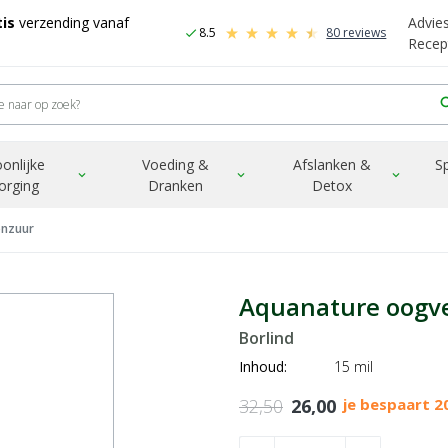
is
verzending vanaf
Advie
8.5
80 reviews
check
Recep
sea
onlijke
Voeding &
Afslanken &
S
expand_more
expand_more
expand_more
orging
Dranken
Detox
onzuur
Aquanature oogve
Borlind
Inhoud:
15 mil
32,50
26,00
je bespaart 