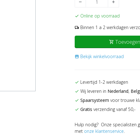
remove
add
Online op voorraad
check
Binnen 1 a 2 werkdagen verz
local_shipping
Toevoegen
shopping_cart
Bekijk winkelvoorraad
storefront
Levertijd 1-2 werkdagen
check
Wij leveren in
Nederland
,
Belg
check
Spaarsysteem
voor trouwe kl
check
Gratis
verzending vanaf 50,-
check
Hulp nodig? Onze specialisten g
met
onze klantenservice
.