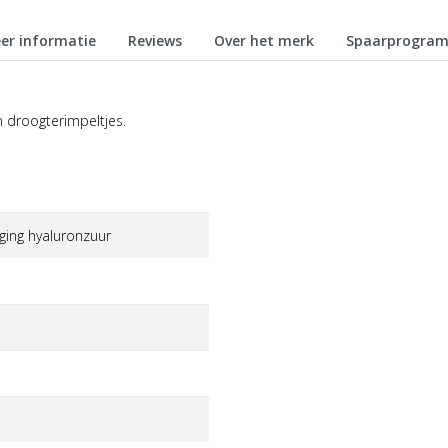
er informatie
Reviews
Over het merk
Spaarprogra
n droogterimpeltjes.
ging hyaluronzuur