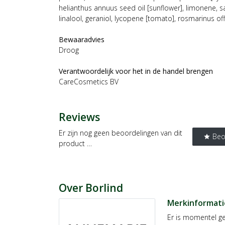
helianthus annuus seed oil [sunflower], limonene, s
linalool, geraniol, lycopene [tomato], rosmarinus off
Bewaaradvies
Droog
Verantwoordelijk voor het in de handel brengen
CareCosmetics BV
Reviews
Er zijn nog geen beoordelingen van dit
Beo
star
product …
Over Borlind
Merkinformati
Er is momentel ge