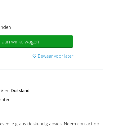
onden
 aan winkelwagen
Bewaar voor later
favorite_border
ië
en
Duitsland
anten
even je gratis deskundig advies. Neem contact op