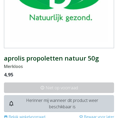
aprolis propoletten natuur 50g
Merkloos
4,95
Niet op voorraad
info
Herinner mij wanneer dit product weer
notifications_none
beschikbaar is
Bekijk winkelvoorraad
Bewaar voor later
storefront
favorite_border