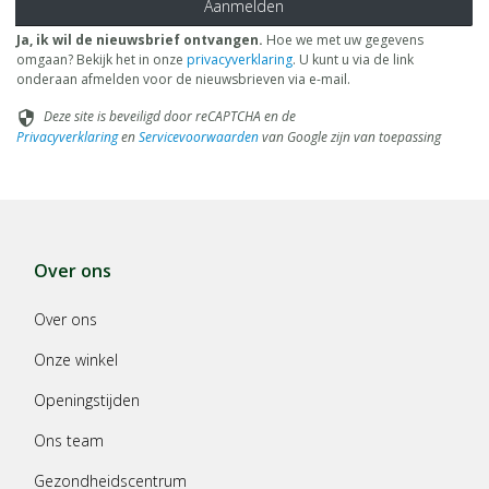
Aanmelden
Ja, ik wil de nieuwsbrief ontvangen.
Hoe we met uw gegevens
omgaan? Bekijk het in onze
privacyverklaring
. U kunt u via de link
onderaan afmelden voor de nieuwsbrieven via e-mail.
Deze site is beveiligd door reCAPTCHA en de
security
Privacyverklaring
en
Servicevoorwaarden
van Google zijn van toepassing
Over ons
Over ons
Onze winkel
Openingstijden
Ons team
Gezondheidscentrum