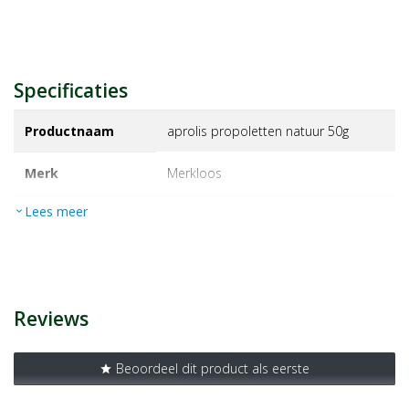
Specificaties
Productnaam
aprolis propoletten natuur 50g
Merk
merkloos
Lees meer
expand_more
EAN
J000009927807
Artikelnummer
1405272
Reviews
Beoordeel dit product als eerste
star