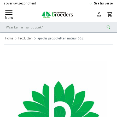
Gratis
verzending vanaf 50,-
check
menu
person
shopping_cart
Menu
search
Home
Producten
aprolis propoletten natuur 50g