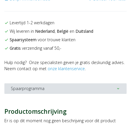
Levertijd 1-2 werkdagen
check
Wij leveren in
Nederland
,
België
en
Duitsland
check
Spaarsysteem
voor trouwe klanten
check
Gratis
verzending vanaf 50,-
check
Hulp nodig? Onze specialisten geven je gratis deskundig advies.
Neem contact op met
onze klantenservice
.
Spaarprogramma
expand_more
Productomschrijving
Er is op dit moment nog geen beschrijving voor dit product