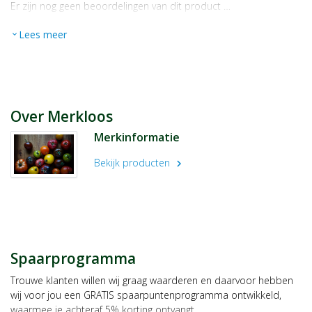
Er zijn nog geen beoordelingen van dit product …
Lees meer
expand_more
Over Merkloos
Merkinformatie
Bekijk producten
chevron_right
Spaarprogramma
Trouwe klanten willen wij graag waarderen en daarvoor hebben
wij voor jou een GRATIS spaarpuntenprogramma ontwikkeld,
waarmee je achteraf 5% korting ontvangt.