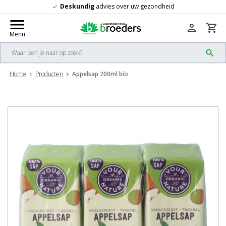
 over uw gezondheid
Gratis
verzending 
check
menu
person
shopping_cart
Menu
search
Home
Producten
Appelsap 200ml bio