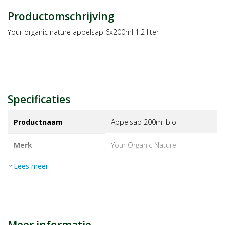
Productomschrijving
Your organic nature appelsap 6x200ml 1.2 liter
Specificaties
Productnaam
Appelsap 200ml bio
Merk
your organic nature
Lees meer
expand_more
EAN
8711521954674
Artikelnummer
1228172
Maat/inhoud:
6 stuk