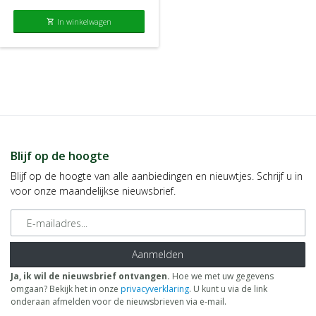
In winkelwagen
shopping_cart
Blijf op de hoogte
Blijf op de hoogte van alle aanbiedingen en nieuwtjes. Schrijf u in
voor onze maandelijkse nieuwsbrief.
E-mailadres
Aanmelden
Ja, ik wil de nieuwsbrief ontvangen.
Hoe we met uw gegevens
omgaan? Bekijk het in onze
privacyverklaring
. U kunt u via de link
onderaan afmelden voor de nieuwsbrieven via e-mail.