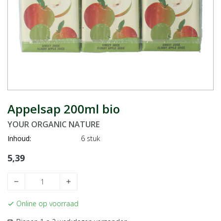
Appelsap 200ml bio
YOUR ORGANIC NATURE
Inhoud:
6 stuk
5,39
remove
add
Online op voorraad
check