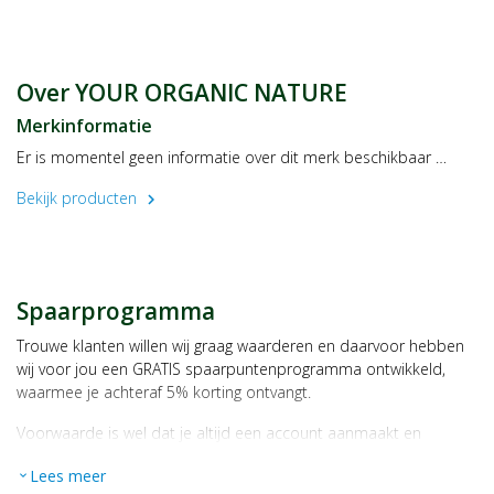
Gebruik
Koel serveren. Goed schudden voor gebruik.
Bewaaradvies
Over YOUR ORGANIC NATURE
Na opening in de koelkast bewaren.
Merkinformatie
Land van herkomst
Er is momentel geen informatie over dit merk beschikbaar …
EU
Bekijk producten
chevron_right
Verantwoordelijk voor het in de handel brengen
Udea BV 14
Spaarprogramma
Trouwe klanten willen wij graag waarderen en daarvoor hebben
wij voor jou een GRATIS spaarpuntenprogramma ontwikkeld,
waarmee je achteraf 5% korting ontvangt.
Voorwaarde is wel dat je altijd een account aanmaakt en
daarmee ingelogd bent als je een bestelling plaatst.
Lees meer
expand_more
Bij iedere bestelling ontvang je per bestede euro 1 spaarpunt,