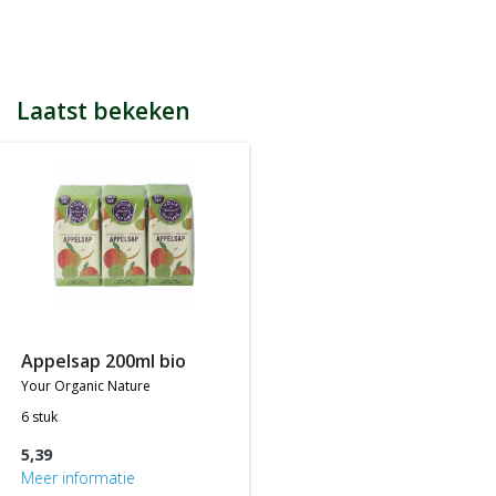
bijvoorbeeld een product kost € 15,25 en daarmee ontvang je
automatisch 15 spaarpunten.
Indien je 100 spaarpunten heeft, kun je bij jouw volgende
bestelling € 5 euro korting genieten.
Tijdens het afrekenen zie je dan onderaan een optie om je
Laatst bekeken
spaarpunten in te wisselen, 100 spaarpunten = € 5 korting, 200
spaarpunten = € 10 korting, etc.
In jouw accountgegevens kun je altijd jou actuele aantal
spaarpunten bekijken.
LET OP: Je ontvangt geen spaarpunten op producten die al tegen
een bepaalde actieprijs of met een bepaalde korting worden
aangeboden, m.a.w. je ontvangt alleen spaarpunten op
producten die tegen de normale of standaard verkoopprijs
worden aangeboden.
appelsap 200ml bio
your organic nature
6 stuk
5,39
Meer informatie