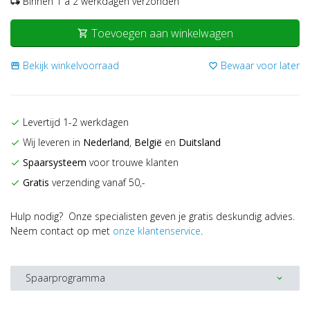
Binnen 1 a 2 werkdagen verzonden
local_shipping
Toevoegen aan winkelwagen
shopping_cart
Bekijk winkelvoorraad
Bewaar voor later
storefront
favorite_border
Levertijd 1-2 werkdagen
check
Wij leveren in
Nederland
,
België
en
Duitsland
check
Spaarsysteem
voor trouwe klanten
check
Gratis
verzending vanaf 50,-
check
Hulp nodig? Onze specialisten geven je gratis deskundig advies.
Neem contact op met
onze klantenservice
.
Spaarprogramma
expand_more