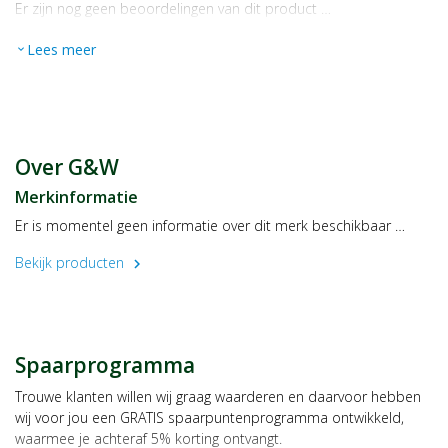
Er zijn nog geen beoordelingen van dit product …
Lees meer
expand_more
Over G&W
Merkinformatie
Er is momentel geen informatie over dit merk beschikbaar …
Bekijk producten
chevron_right
Spaarprogramma
Trouwe klanten willen wij graag waarderen en daarvoor hebben
wij voor jou een GRATIS spaarpuntenprogramma ontwikkeld,
waarmee je achteraf 5% korting ontvangt.