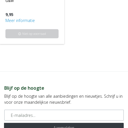
g&w
9,95
Meer informatie
Niet op voorraad
info
Blijf op de hoogte
Blijf op de hoogte van alle aanbiedingen en nieuwtjes. Schrijf u in
voor onze maandelijkse nieuwsbrief.
E-mailadres
Aanmelden