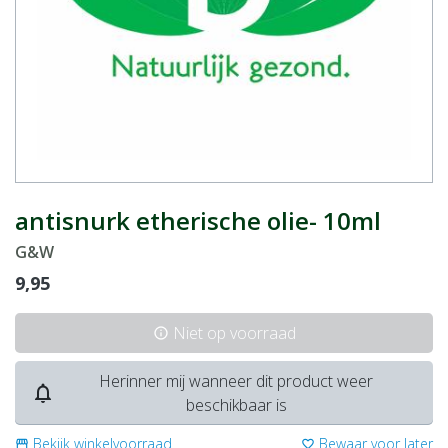
antisnurk etherische olie- 10ml
G&W
9,95
Niet op voorraad
info
Herinner mij wanneer dit product weer
notifications_none
beschikbaar is
Bekijk winkelvoorraad
Bewaar voor later
storefront
favorite_border