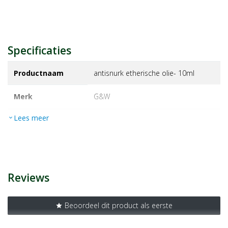
Specificaties
Productnaam
antisnurk etherische olie- 10ml
Merk
g&w
Lees meer
expand_more
EAN
8713969821624
Artikelnummer
1047242
Reviews
Beoordeel dit product als eerste
star