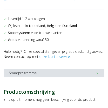
Levertijd 1-2 werkdagen
check
Wij leveren in
Nederland
,
België
en
Duitsland
check
Spaarsysteem
voor trouwe klanten
check
Gratis
verzending vanaf 50,-
check
Hulp nodig? Onze specialisten geven je gratis deskundig advies.
Neem contact op met
onze klantenservice
.
Spaarprogramma
expand_more
Productomschrijving
Er is op dit moment nog geen beschrijving voor dit product