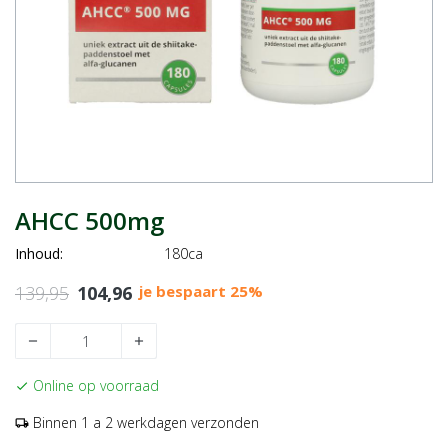
AHCC 500mg
Inhoud:
180ca
139,95
104,96
je bespaart 25%
remove
add
Online op voorraad
check
Binnen 1 a 2 werkdagen verzonden
local_shipping