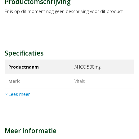
Productomschrijving
Er is op dit moment nog geen beschrijving voor dit product
Specificaties
Productnaam
AHCC 500mg
Merk
vitals
Lees meer
expand_more
EAN
8716717004324
Artikelnummer
1427189
Maat/inhoud:
180ca
Meer informatie