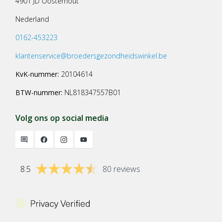
4901 JD Oosterhout
Nederland
0162-453223
klantenservice@broedersgezondheidswinkel.be
KvK-nummer:
20104614
BTW-nummer:
NL818347557B01
Volg ons op social media
8.5
80 reviews