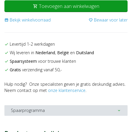
Toevoegen aan winkelwagen
shopping_cart
Bekijk winkelvoorraad
Bewaar voor later
storefront
favorite_border
Levertijd 1-2 werkdagen
check
Wij leveren in
Nederland
,
België
en
Duitsland
check
Spaarsysteem
voor trouwe klanten
check
Gratis
verzending vanaf 50,-
check
Hulp nodig? Onze specialisten geven je gratis deskundig advies.
Neem contact op met
onze klantenservice
.
Spaarprogramma
expand_more