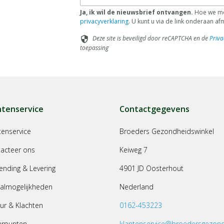
Ja, ik wil de nieuwsbrief ontvangen.
Hoe we met
privacyverklaring
. U kunt u via de link onderaan a
Deze site is beveiligd door reCAPTCHA en de
Priva
security
toepassing
ntenservice
Contactgegevens
tenservice
Broeders Gezondheidswinkel
acteer ons
Keiweg 7
ending & Levering
4901 JD Oosterhout
almogelijkheden
Nederland
ur & Klachten
0162-453223
arpunten
klantenservice@broedersgezond