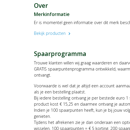
Over
Merkinformatie
Er is momentel geen informatie over dit merk besc
Bekijk producten
chevron_right
Spaarprogramma
Trouwe klanten willen wij graag waarderen en daar
GRATIS spaarpuntenprogramma ontwikkeld, waarmee
ontvangt.
Voorwaarde is wel dat je altijd een account aanm
als je een bestelling plaatst.
Bij iedere bestelling ontvang je per bestede euro 1
product kost € 15,25 en daarmee ontvang je auto
Indien je 100 spaarpunten heeft, kun je bij jouw vol
genieten.
Tijdens het afrekenen zie je dan onderaan een opt
wisselen, 100 spaarpunten = € 5 korting, 200 spaar