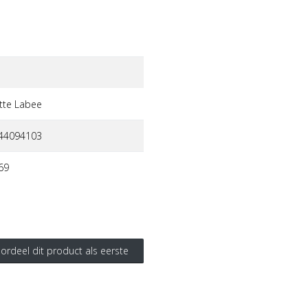
tte labee
44094103
69
ordeel dit product als eerste