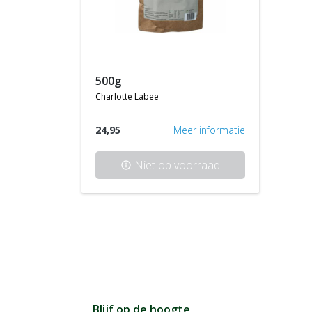
500g
charlotte labee
24,95
Meer informatie
Niet op voorraad
info
Blijf op de hoogte