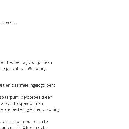
hikbaar …
voor hebben wij voor jou een
 je achteraf 5% korting
aakt en daarmee ingelogd bent
 spaarpunt, bijvoorbeeld een
matisch 15 spaarpunten.
gende bestelling € 5 euro korting
ie om je spaarpunten in te
punten = € 10 korting, etc.