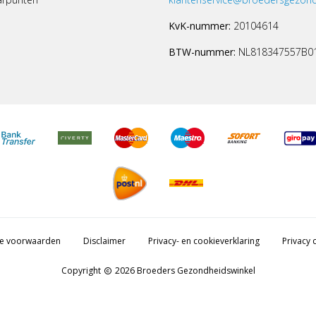
KvK-nummer:
20104614
BTW-nummer:
NL818347557B0
e voorwaarden
Disclaimer
Privacy- en cookieverklaring
Privacy c
Copyright
2026 Broeders Gezondheidswinkel
copyright