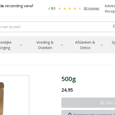
is
verzending vanaf
Advie
8.5
80 reviews
check
Recep
sea
onlijke
Voeding &
Afslanken &
S
expand_more
expand_more
expand_more
orging
Dranken
Detox
500g
24,95
Niet
info