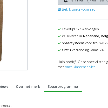
notifications_none
Herinner mij wanneer d
Bekijk winkelvoorraad
storefront
Levertijd 1-2 werkdagen
check
Wij leveren in
Nederland
,
Belg
check
Spaarsysteem
voor trouwe kl
check
Gratis
verzending vanaf 50,-
check
Hulp nodig? Onze specialisten g
met
onze klantenservice
.
views
Over het merk
Spaarprogramma
 product