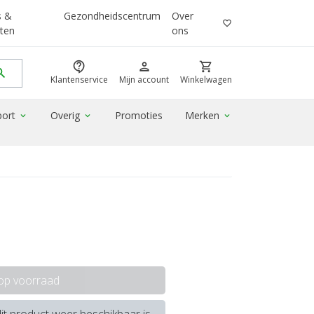
s &
Gezondheidscentrum
Over
favorite_border
ten
ons
contact_support
person
shopping_cart
rch
Klantenservice
Mijn account
Winkelwagen
port
Overig
Promoties
Merken
expand_more
expand_more
expand_more
 op voorraad