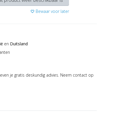
it product weer beschikbaar is
Bewaar voor later
favorite_border
ië
en
Duitsland
anten
even je gratis deskundig advies. Neem contact op