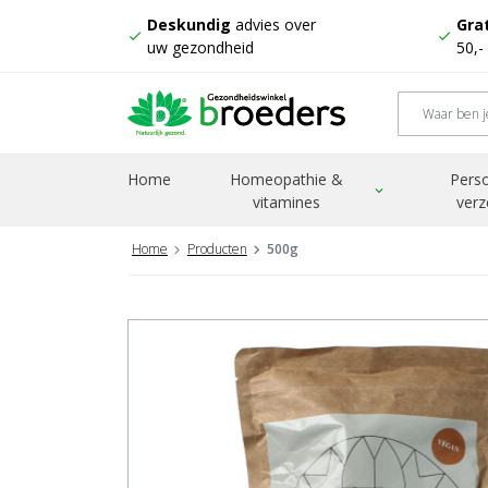
Deskundig
advies over
Grat
check
check
uw gezondheid
50,-
Home
Homeopathie &
Perso
expand_more
vitamines
verz
Home
Producten
500g