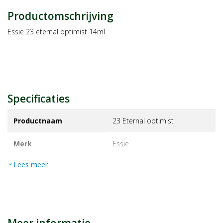
Productomschrijving
Essie 23 eternal optimist 14ml
Specificaties
Productnaam
23 Eternal optimist
Merk
essie
Lees meer
expand_more
EAN
30095250
Artikelnummer
1232087
Maat/inhoud:
13.5ml