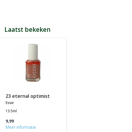
bijvoorbeeld een product kost € 15,25 en daarmee ontvang je
automatisch 15 spaarpunten.
Indien je 100 spaarpunten heeft, kun je bij jouw volgende
bestelling € 5 euro korting genieten.
Tijdens het afrekenen zie je dan onderaan een optie om je
Laatst bekeken
spaarpunten in te wisselen, 100 spaarpunten = € 5 korting, 200
spaarpunten = € 10 korting, etc.
In jouw accountgegevens kun je altijd jou actuele aantal
spaarpunten bekijken.
LET OP: Je ontvangt geen spaarpunten op producten die al tegen
een bepaalde actieprijs of met een bepaalde korting worden
aangeboden, m.a.w. je ontvangt alleen spaarpunten op
producten die tegen de normale of standaard verkoopprijs
worden aangeboden.
23 eternal optimist
essie
13.5ml
9,99
Meer informatie