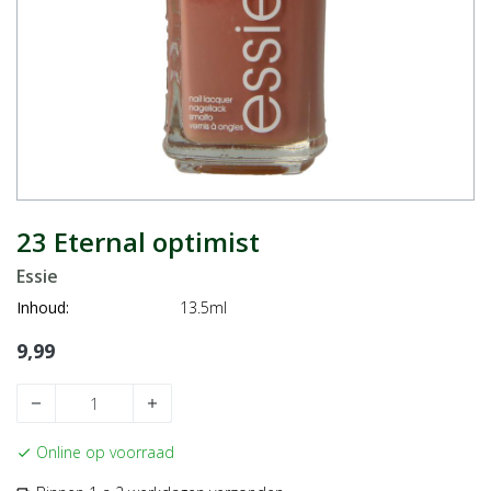
23 Eternal optimist
Essie
Inhoud:
13.5ml
9,99
remove
add
Online op voorraad
check