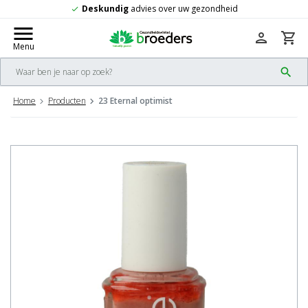
ies over uw gezondheid
Gratis
verzendi
check
menu
person
shopping_cart
Menu
search
Home
Producten
23 Eternal optimist