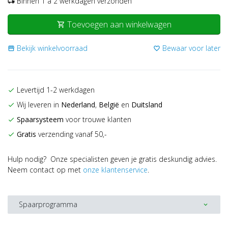
Binnen 1 a 2 werkdagen verzonden
local_shipping
Toevoegen aan winkelwagen
shopping_cart
Bekijk winkelvoorraad
Bewaar voor later
storefront
favorite_border
Levertijd 1-2 werkdagen
check
Wij leveren in
Nederland
,
België
en
Duitsland
check
Spaarsysteem
voor trouwe klanten
check
Gratis
verzending vanaf 50,-
check
Hulp nodig? Onze specialisten geven je gratis deskundig advies.
Neem contact op met
onze klantenservice
.
Spaarprogramma
expand_more