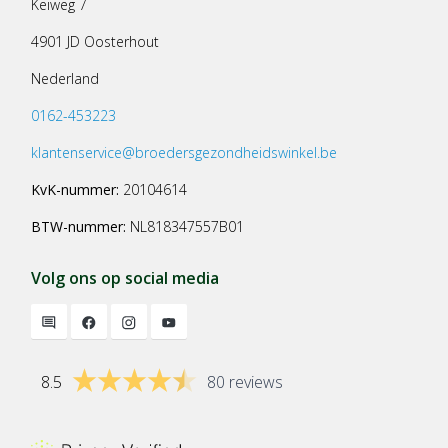
Keiweg 7
4901 JD Oosterhout
Nederland
0162-453223
klantenservice@broedersgezondheidswinkel.be
KvK-nummer:
20104614
BTW-nummer:
NL818347557B01
Volg ons op social media
8.5
80 reviews