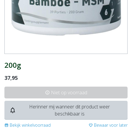
200g
37,95
Niet op voorraad
info
Herinner mij wanneer dit product weer
notifications_none
beschikbaar is
Bekijk winkelvoorraad
Bewaar voor later
storefront
favorite_border