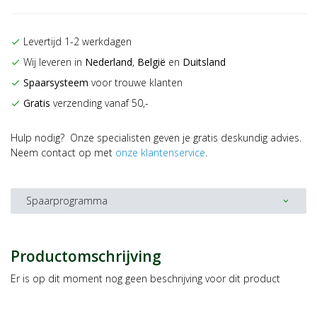
Levertijd 1-2 werkdagen
check
Wij leveren in
Nederland
,
België
en
Duitsland
check
Spaarsysteem
voor trouwe klanten
check
Gratis
verzending vanaf 50,-
check
Hulp nodig? Onze specialisten geven je gratis deskundig advies.
Neem contact op met
onze klantenservice
.
Spaarprogramma
expand_more
Productomschrijving
Er is op dit moment nog geen beschrijving voor dit product