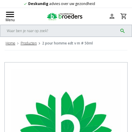
Gratis
verzending vanaf 50,-
check
menu
person
shopping_cart
Menu
search
Home
Producten
2 pour homme edt v m # 50ml