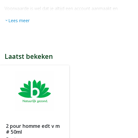
Voorwaarde is wel dat je altijd een account aanmaakt en
daarmee ingelogd bent als je een bestelling plaatst.
Lees meer
expand_more
Bij iedere bestelling ontvang je per bestede euro 1 spaarpunt,
bijvoorbeeld een product kost € 15,25 en daarmee ontvang je
automatisch 15 spaarpunten.
Indien je 100 spaarpunten heeft, kun je bij jouw volgende
bestelling € 5 euro korting genieten.
Tijdens het afrekenen zie je dan onderaan een optie om je
Laatst bekeken
spaarpunten in te wisselen, 100 spaarpunten = € 5 korting, 200
spaarpunten = € 10 korting, etc.
In jouw accountgegevens kun je altijd jou actuele aantal
spaarpunten bekijken.
LET OP: Je ontvangt geen spaarpunten op producten die al tegen
een bepaalde actieprijs of met een bepaalde korting worden
aangeboden, m.a.w. je ontvangt alleen spaarpunten op
producten die tegen de normale of standaard verkoopprijs
worden aangeboden.
2 pour homme edt v m
# 50ml