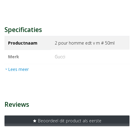
Specificaties
Productnaam
2 pour homme edt v m # 50ml
Merk
gucci
Lees meer
expand_more
EAN
766124069605
Artikelnummer
1366845
Reviews
Beoordeel dit product als eerste
star