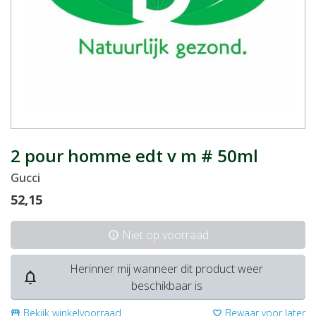
2 pour homme edt v m # 50ml
Gucci
52,15
Niet op voorraad
info
Herinner mij wanneer dit product weer
notifications_none
beschikbaar is
Bekijk winkelvoorraad
Bewaar voor later
storefront
favorite_border