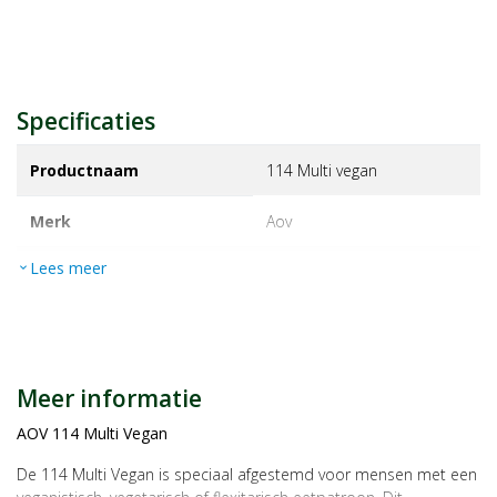
Specificaties
Productnaam
114 Multi vegan
Merk
aov
Lees meer
expand_more
EAN
8715687701141
Artikelnummer
1359794
Maat/inhoud:
60vc
Meer informatie
AOV 114 Multi Vegan
De 114 Multi Vegan is speciaal afgestemd voor mensen met een