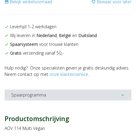
Bekijk winkelvoorraad
Bewaar voor later
storefront
favorite_border
Levertijd 1-2 werkdagen
check
Wij leveren in
Nederland
,
België
en
Duitsland
check
Spaarsysteem
voor trouwe klanten
check
Gratis
verzending vanaf 50,-
check
Hulp nodig? Onze specialisten geven je gratis deskundig advies.
Neem contact op met
onze klantenservice
.
Spaarprogramma
expand_more
Productomschrijving
AOV 114 Multi Vegan