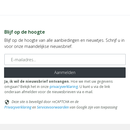
Postbus 1237
1300 BE Almere
Dit product is een voedingssupplement.
Aanbevolen dosering niet overschrijden.
Blijf op de hoogte
Blijf op de hoogte van alle aanbiedingen en nieuwtjes. Schrijf u in
Een gevarieerde, evenwichtige voeding en een gezonde levensstijl
voor onze maandelijkse nieuwsbrief.
zijn belangrijk. Een voedingssupplement is geen vervanging van
een gevarieerde voeding.
E-mailadres
Buiten bereik van jonge kinderen houden.
Aanmelden
Droog, afgesloten en bij kamertemperatuur bewaren, tenzij
Ja, ik wil de nieuwsbrief ontvangen.
Hoe we met uw gegevens
anders geadviseerd op het etiket.
omgaan? Bekijk het in onze
privacyverklaring
. U kunt u via de link
onderaan afmelden voor de nieuwsbrieven via e-mail.
Raadpleeg een deskundige alvorens supplementen te gebruiken
Deze site is beveiligd door reCAPTCHA en de
security
in geval van zwangerschap, lactatie, medicijngebruik en ziekte.
Privacyverklaring
en
Servicevoorwaarden
van Google zijn van toepassing