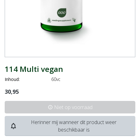
114 Multi vegan
Inhoud:
60vc
30,95
Niet op voorraad
info
Herinner mij wanneer dit product weer
notifications_none
beschikbaar is