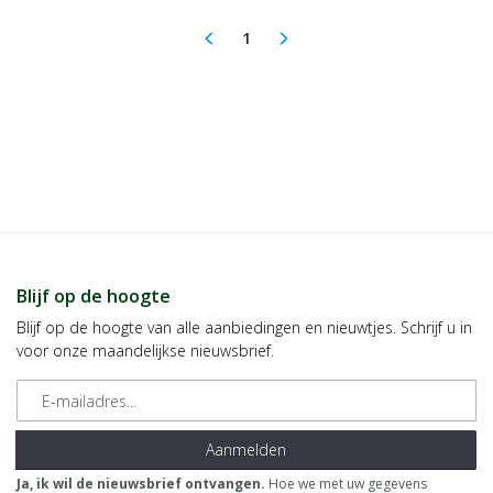
1
arrow_back_ios
arrow_forward_ios
(current)
Blijf op de hoogte
Blijf op de hoogte van alle aanbiedingen en nieuwtjes. Schrijf u in
voor onze maandelijkse nieuwsbrief.
E-mailadres
Aanmelden
Ja, ik wil de nieuwsbrief ontvangen.
Hoe we met uw gegevens