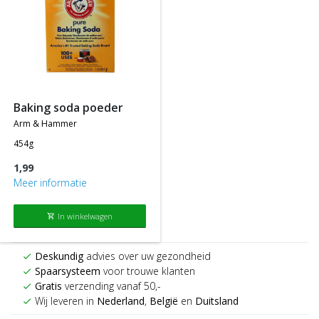
baking soda poeder
arm & hammer
454g
1,99
Meer informatie
In winkelwagen
shopping_cart
Deskundig
advies over uw gezondheid
check
Spaarsysteem
voor trouwe klanten
check
Gratis
verzending vanaf 50,-
check
Wij leveren in
Nederland
,
België
en
Duitsland
check