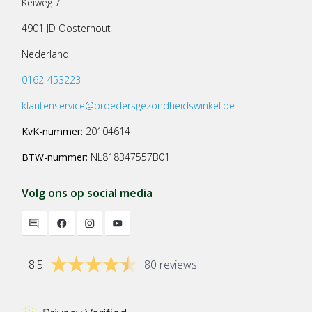
Keiweg 7
4901 JD Oosterhout
Nederland
0162-453223
klantenservice@broedersgezondheidswinkel.be
KvK-nummer:
20104614
BTW-nummer:
NL818347557B01
Volg ons op social media
8.5
80 reviews