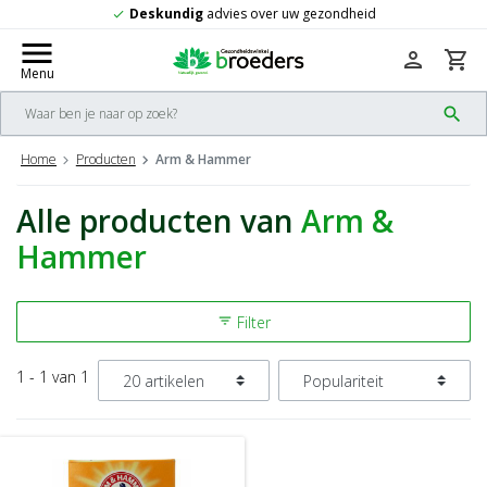
Deskundig
advies over uw gezondheid
check
menu
person
shopping_cart
Menu
search
Home
Producten
Arm & Hammer
Alle producten van
Arm &
Hammer
Filter
filter_list
1 - 1 van 1